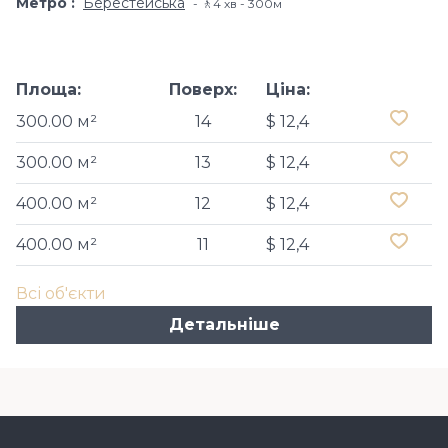
Метро
Берестейська
🚶4 хв - 300м
Площа:
Поверх:
Ціна:
300.00 м²
14
$ 12,4
300.00 м²
13
$ 12,4
400.00 м²
12
$ 12,4
400.00 м²
11
$ 12,4
Всі об'єкти
Детальніше