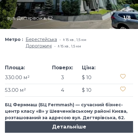
1
/
8
вул. Дегтярівська, 62
Метро
Берестейська
🚶15 хв​., 1,5 км
Дорогожичі
🚶15 хв​., 1,5 км
Площа:
Поверх:
Ціна:
330.00 м²
3
$ 10
53.00 м²
4
$ 10
БЦ Ферммаш (БЦ Fermmash) — сучасний бізнес-
центр класу «B» у Шевченківському районі Києва,
розташований за адресою вул. Дегтярівська, 62.
Детальніше