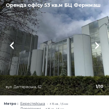
Оренда офісу 53 кв.м БЦ Ферммаш
1
/
10
вул. Дегтярівська, 62
Метро
Берестейська
🚶15 хв​., 1,5 км
Дорогожичі
🚶15 хв​., 1,5 км