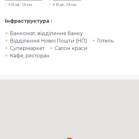
🚶15 хв​., 1,5 км
🚶15 хв​., 1,5 км
Інфраструктура
Банкомат, відділення банку
Відділення Нової Пошти (НП)
Готель
Супермаркет
Салон краси
Кафе, ресторан