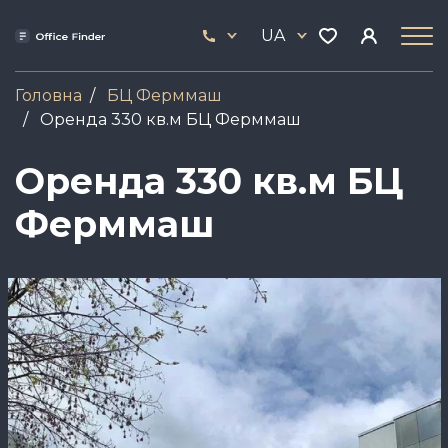
Skip
33
to
UA
444
main
17
content
Головна
БЦ Ферммаш
Оренда 330 кв.м БЦ Ферммаш
Оренда 330 кв.м БЦ
Ферммаш
Зображення