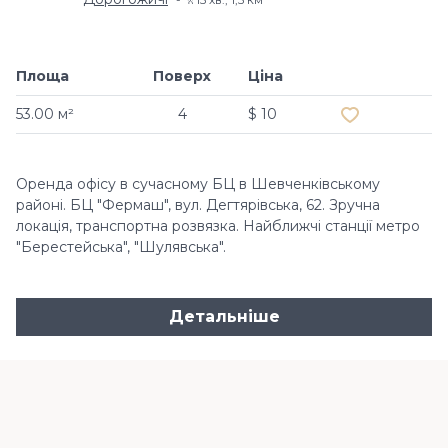
Площа
Поверх
Ціна
Додати в обр
53.00 м²
4
$ 10
Оренда офісу в сучасному БЦ в Шевченківському
районі. БЦ "Фермаш", вул. Дегтярівська, 62. Зручна
локація, транспортна розвязка. Найближчі станції метро
"Берестейська", "Шулявська".
Детальніше