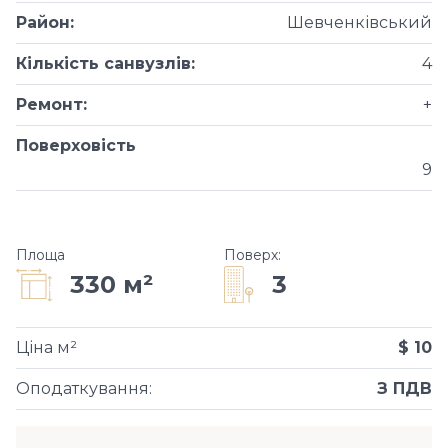
Район
:
Шевченківський
Кількість санвузлів
:
4
Ремонт
:
+
Поверховість
9
Площа
Поверх
:
3
330 м²
Ціна м²
$ 10
Оподаткування
:
З ПДВ