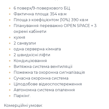
6 поверх/9-поверхового БЦ.
Фактична площа: 354 кв.м
Площа з коефіцієнтом (10%) 390 кв.м
Планування переважно OPEN SPACE + 3
окремі кабінети
кухня
2 санвузли
одна серверна кімната
2 швидкісні ліфти
Кондиціювання
Витяжна система вентиляції
Пожежна та охоронна сигналізація
Сучасна охоронна система
Цілодобове відеоспостереження
Автономна система опалення
Паркінг.
Комерційні умови: