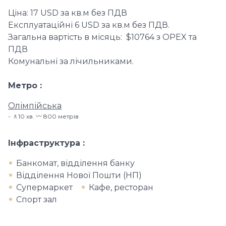
Ціна: 17 USD за кв.м без ПДВ
Експлуатаційні 6 USD за кв.м без ПДВ.
Загальна вартість в місяць: $10764 з OPEX та
ПДВ
Комунальні за лічильниками.
Метро
Олімпійська
🚶10 хв​. 〰️ 800 метрів
Інфраструктура
Банкомат, відділення банку
Відділення Нової Пошти (НП)
Супермаркет
Кафе, ресторан
Спорт зал