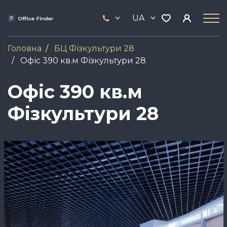
Skip
33
to
UA
444
main
17
content
Головна
БЦ Фізкультури 28
Офіс 390 кв.м Фізкультури 28
Офіс 390 кв.м
Фізкультури 28
Зображення