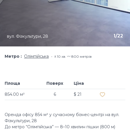
1
/
22
вул. Фізкультури, 28
Метро
Олімпійська
🚶10 хв​. 〰️ 800 метрів
Площа
Поверх
Ціна
Додати в об
854.00 м²
6
$ 21
Оренда офісу 854 м² у сучасному бізнес-центрі на вул.
Фізкультури, 28
До метро “Олімпійська” — 8–10 хвилин пішки (800 м)