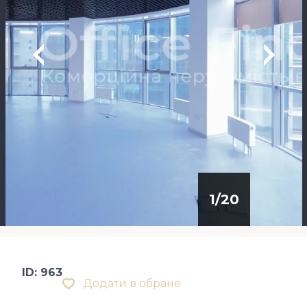
1
/
20
ID: 963
Додати в обране