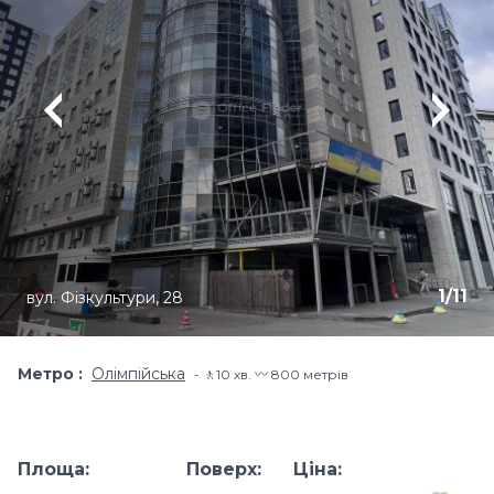
1
/
11
вул. Фізкультури, 28
Метро
Олімпійська
🚶10 хв​. 〰️ 800 метрів
Площа:
Поверх:
Ціна: