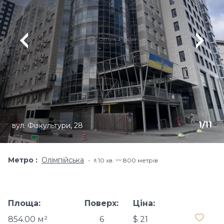
1
/
11
вул. Фізкультури, 28
Метро
Олімпійська
🚶10 хв​. 〰️ 800 метрів
Площа:
Поверх:
Ціна:
854.00 м²
6
$ 21