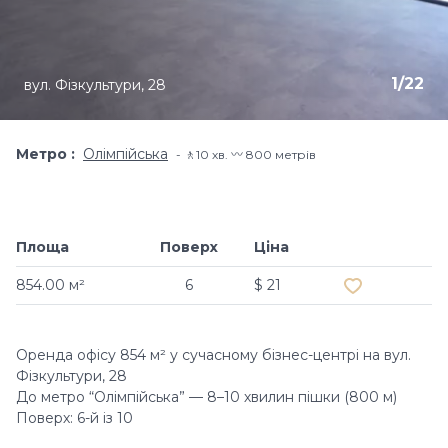
1
/
22
вул. Фізкультури, 28
Метро
Олімпійська
🚶10 хв​. 〰️ 800 метрів
Площа
Поверх
Ціна
Додати в об
854.00 м²
6
$ 21
Оренда офісу 854 м² у сучасному бізнес-центрі на вул.
Фізкультури, 28
До метро “Олімпійська” — 8–10 хвилин пішки (800 м)
Поверх: 6-й із 10