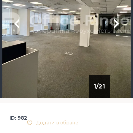
1
/
21
ID: 982
Додати в обране