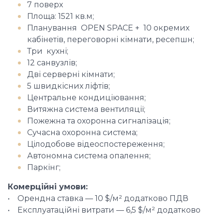
7 поверх
Площа: 1521 кв.м;
Планування OPEN SPACE + 10 окремих
кабінетів, переговорні кімнати, ресепшн;
Три кухні;
12 санвузлів;
Дві серверні кімнати;
5 швидкісних ліфтів;
Центральне кондиціювання;
Витяжна система вентиляції;
Пожежна та охоронна сигналізація;
Сучасна охоронна система;
Цілодобове відеоспостереження;
Автономна система опалення;
Паркінг;
Комерційні умови:
• Орендна ставка — 10 $/м² додатково ПДВ
• Експлуатаційні витрати — 6,5 $/м² додатково