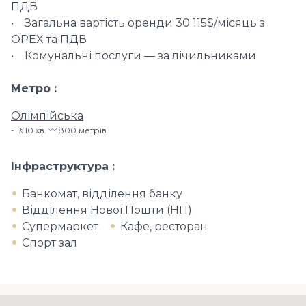
ПДВ
• Загальна вартість оренди 30 115$/місяць з
OPEX та ПДВ
• Комунальні послуги — за лічильниками
Метро
Олімпійська
🚶10 хв​. 〰️ 800 метрів
Інфраструктура
Банкомат, відділення банку
Відділення Нової Пошти (НП)
Супермаркет
Кафе, ресторан
Спорт зал