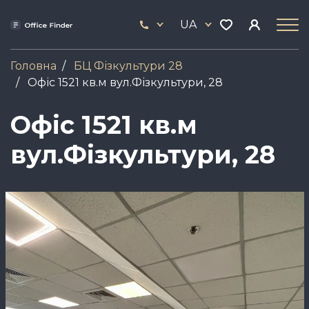
Skip
33
to
UA
444
main
17
content
Головна
БЦ Фізкультури 28
Офіс 1521 кв.м вул.Фізкультури, 28
Офіс 1521 кв.м
вул.Фізкультури, 28
Зображення