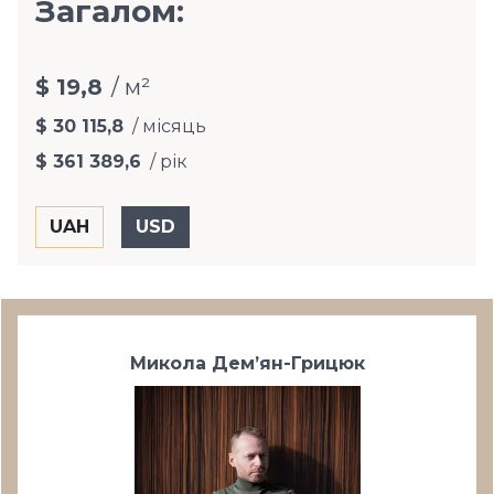
Загалом:
$ 19,8
/ м²
$ 30 115,8
/ місяць
$ 361 389,6
/ рік
Микола Дем’ян-Грицюк