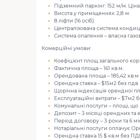
Підземний паркінг: 152 м/м. Цін
Висота у приміщеннях: 2,8 м.
8 ліфти (16 осіб).
Централізована система кондиці
Система опалення – власна газо
Комерційні умови:
Коефіцієнт площ загального кори
Фактична площа – 161 кв.м.
Орендована площа – 185,42 кв.м
Орендна ставка – $15м2 без пдв.
Щорічна індексація орендної пл
Експлуатаційні витрати – $7м2 б
Комунальні послуги – площі, що
Депозит – 3 місяці орендних та 
Період договору – 3 роки та 6 м
Нотаріальні послуги оплачує Ор
Орендна ставка 15 $ кв.м без ПД