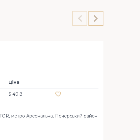
Офіс 18
Остроз
Ціна
Додати в обране
$ 40,8
ATOR, метро Арсенальна, Печерський район