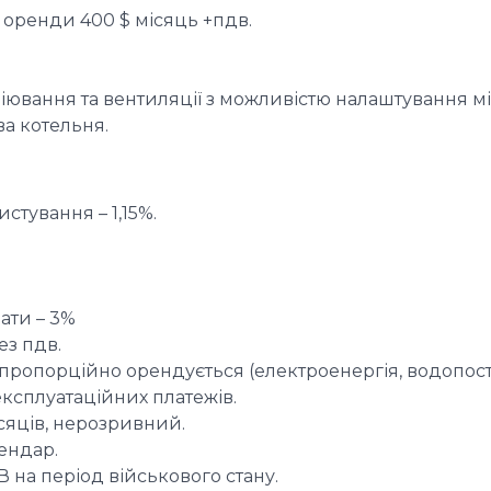
а оренди 400 $ місяць +пдв.
ювання та вентиляції з можливістю налаштування м
ва котельня.
стування – 1,15%.
ати – 3%
ез пдв.
 пропорційно орендується (електроенергія, водопост
експлуатаційних платежів.
ісяців, нерозривний.
ендар.
В на період військового стану.