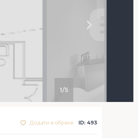
1
/
5
Додати в обране
ID: 493