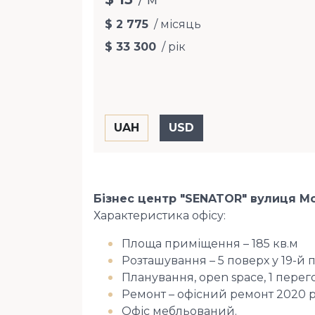
$ 2 775
/ місяць
$ 33 300
/ рік
Бізнес центр "SENATOR" вулиця Мо
Характеристика офісу:
Площа приміщення – 185 кв.м
Розташування – 5 поверх у 19-й п
Планування, open space, 1 перего
Ремонт – офісний ремонт 2020 р
Офіс мебльований.