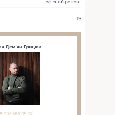
офісний ремонт
19
а Дем’ян-Грицюк
8 093 589 05 74