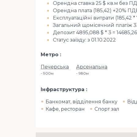
Орендна ставка 25 $ кв.м без ПД
Орендна плата (185,42) +20% ПДВ
Експлуатаційні витрати (185,42 * 
Загальний щомісячний платіж 3337
Депозит 4895,088 $ * 3 = 14685,26
Статус заїзду: з 01.10.2022
Метро
Печерська
Арсенальна
900м
980м
Інфраструктура
Банкомат, відділення банку
Від
Кафе, ресторан
Спорт зал