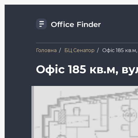
Skip
to
main
content
Головна
БЦ Сенатор
Офіс 185 кв.м,
Офіс 185 кв.м, в
Зображення