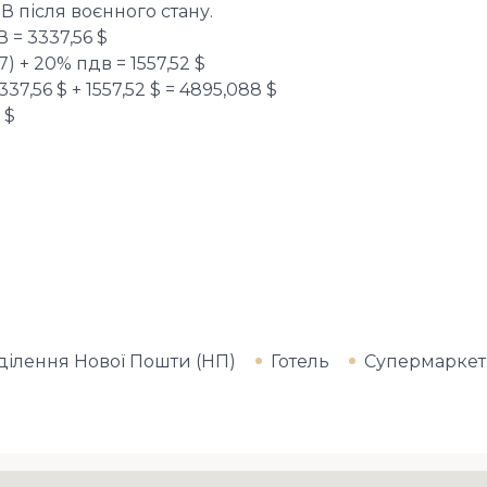
В після воєнного стану.
 = 3337,56 $
7) + 20% пдв = 1557,52 $
,56 $ + 1557,52 $ = 4895,088 $
 $
ділення Нової Пошти (НП)
Готель
Супермаркет