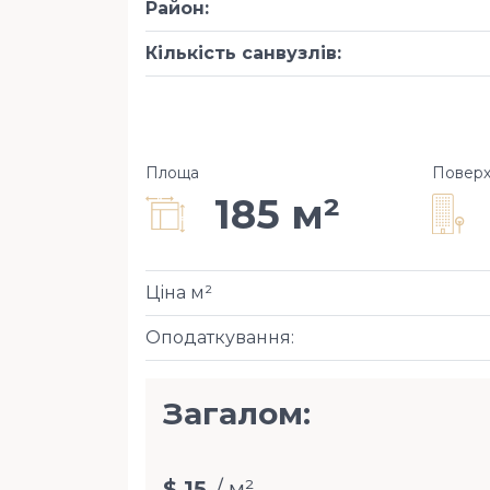
Район
:
Кількість санвузлів
:
Площа
Повер
185 м²
Ціна м²
Оподаткування
:
Загалом:
$ 15
/ м²