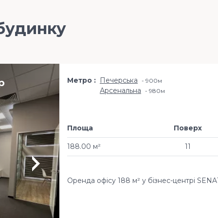
будинку
Метро
Печерська
р
900м
Арсенальна
980м
Площа
Поверх
188.00 м²
11
Оренда офісу 188 м² у бізнес-центрі SEN