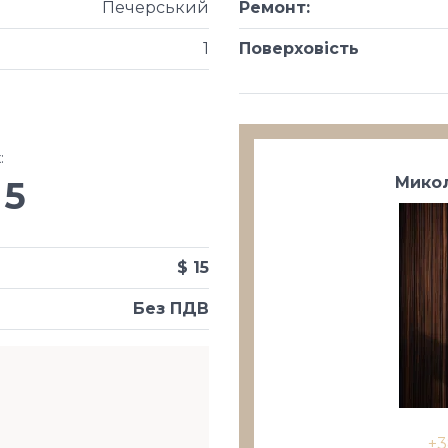
Печерський
Ремонт
:
1
Поверховість
х
:
Микол
5
$ 15
Без ПДВ
+3