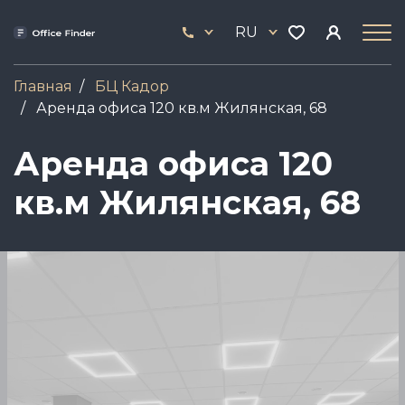
Перейти
33
к
RU
444
основному
17
содержанию
Главная
БЦ Кадор
Аренда офиса 120 кв.м Жилянская, 68
Аренда офиса 120
кв.м Жилянская, 68
Image