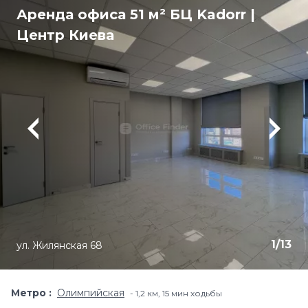
Аренда офиса 51 м² БЦ Kadorr |
Центр Киева
1
/
13
ул. Жилянская 68
Метро
Олимпийская
1,2 км, 15 мин ходьбы