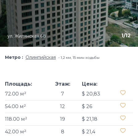
1
/
12
ул. Жилянская 68
Метро
Олимпийская
1,2 км, 15 мин ходьбы
Площадь:
Этаж:
Цена:
72.00 м²
7
$ 20,83
54.00 м²
12
$ 26
118.00 м²
19
$ 21,18
42.00 м²
8
$ 21,4