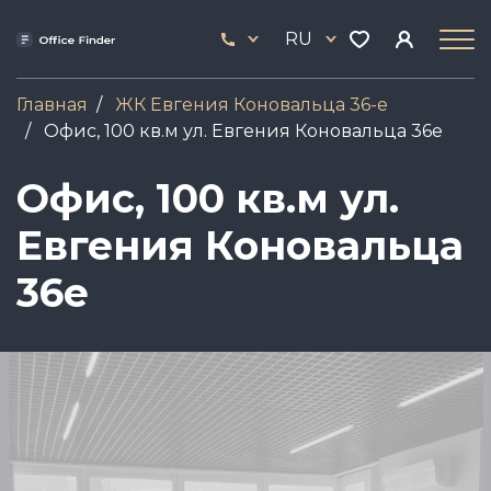
Перейти
33
к
RU
444
основному
17
содержанию
Главная
ЖК Евгения Коновальца 36-е
Офис, 100 кв.м ул. Евгения Коновальца 36е
Офис, 100 кв.м ул.
Евгения Коновальца
36е
Image