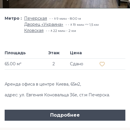
Метро
Печерская
-🚶9 мин - 800 м
Дворец «Украина»
-🚶19 мин 〰️ 1,5 км
Кловская
-🚶22 мин - 2 км
Площадь
Этаж
Цена
Добавить в и
65.00 м²
2
Сдано
Аренда офиса в центре Киева, 65м2,
адрес: ул. Евгения Коновальца 36е, ст.м Печерска.
Подробнее