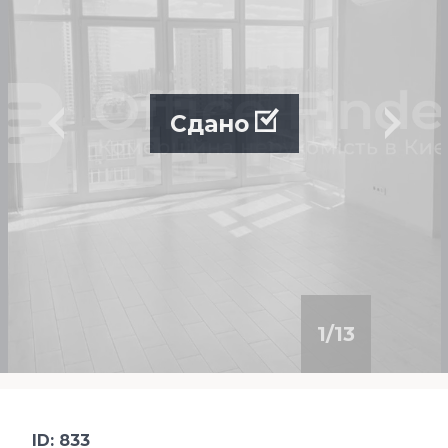
Сдано
1
/
13
ID: 833