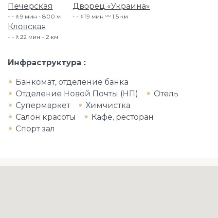
Печерская
Дворец «Украина»
-🚶9 мин - 800 м
-🚶19 мин 〰️ 1,5 км
Кловская
-🚶22 мин - 2 км
Инфраструктура
Банкомат, отделение банка
Отделение Новой Почты (НП)
Отель
Супермаркет
Химчистка
Салон красоты
Кафе, ресторан
Спорт зал