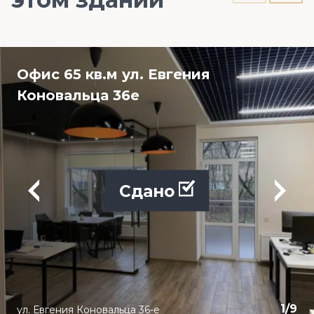
Офис 65 кв.м ул. Евгения
Коновальца 36е
Сдано
1
/
9
ул. Евгения Коновальца 36-е