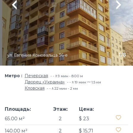
1
/
8
ул. Евгения Коновальца 36-е
Метро
Печерская
-🚶9 мин - 800 м
Дворец «Украина»
-🚶19 мин 〰️ 1,5 км
Кловская
-🚶22 мин - 2 км
Площадь:
Этаж:
Цена:
65.00 м²
2
$ 23
140.00 м²
2
$ 15,71