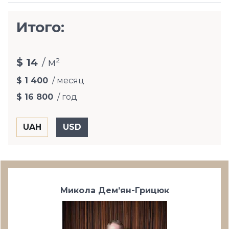
Итого:
$ 14
/ м²
$ 1 400
/ месяц
$ 16 800
/ год
Микола Дем’ян-Грицюк