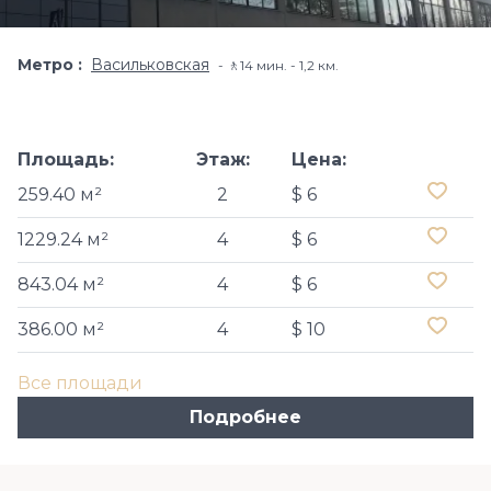
Метро
Васильковская
🚶14 мин. - 1,2 км.
Площадь:
Этаж:
Цена:
259.40 м²
2
$ 6
1229.24 м²
4
$ 6
843.04 м²
4
$ 6
386.00 м²
4
$ 10
Все площади
Подробнее