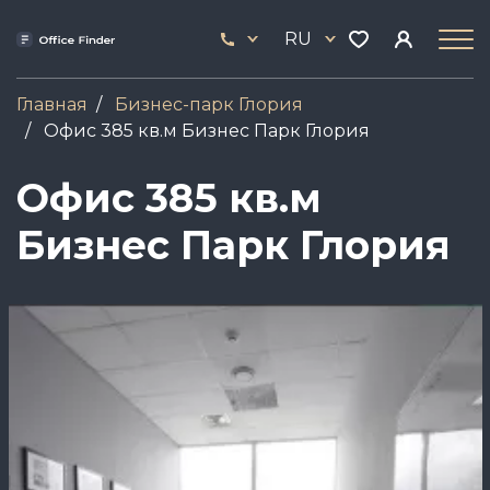
Перейти
33
к
RU
444
основному
17
содержанию
Главная
Бизнес-парк Глория
Офис 385 кв.м Бизнес Парк Глория
Офис 385 кв.м
Бизнес Парк Глория
Image