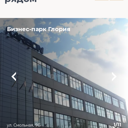
Бизнес-парк Глория
1
/
11
ул. Смольная, 9Б