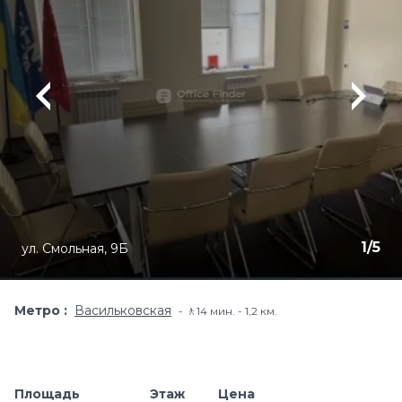
1
/
5
ул. Смольная, 9Б
Метро
Васильковская
🚶14 мин. - 1,2 км.
Площадь
Этаж
Цена
Добавить в и