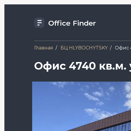
Перейти
к
основному
содержанию
Главная
БЦ HLYBOCHYTSKY
Офис 4
Офис 4740 кв.м. 
Image