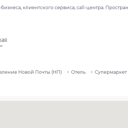
бизнеса, клиентского сервиса, call-центра. Простр
кая
км
еление Новой Почты (НП)
Отель
Супермаркет