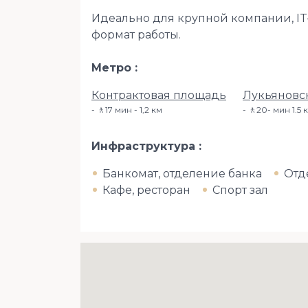
Идеально для крупной компании, IT-
формат работы.
Метро
Контрактовая площадь
Лукьяновс
🚶17 мин - 1,2 км
🚶20- мин 1.5 
Инфраструктура
Банкомат, отделение банка
Отд
Кафе, ресторан
Спорт зал