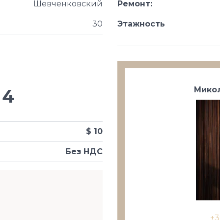
Шевченковский
Ремонт
:
30
Этажность
Микол
4
$ 10
Без НДС
+3