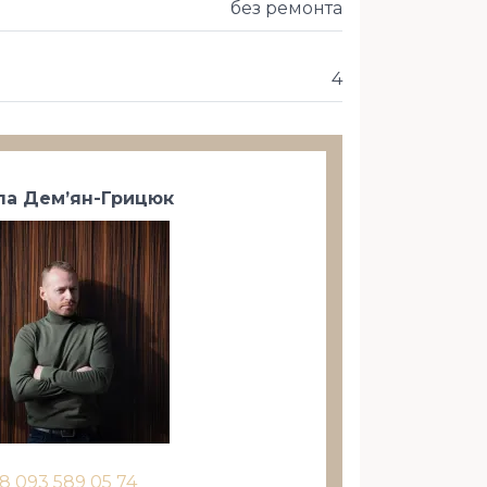
без ремонта
4
а Дем’ян-Грицюк
8 093 589 05 74