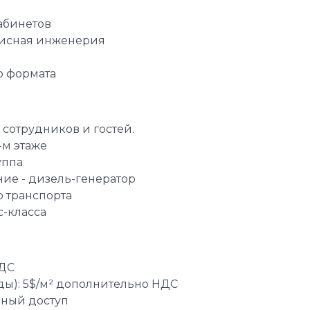
кабинетов
фисная инженерия
о формата
 сотрудников и гостей.
-м этаже
уппа
ие - дизель-генератор
 транспорта
с-класса
НДС
ды): 5$/м² дополнительно НДС
дный доступ