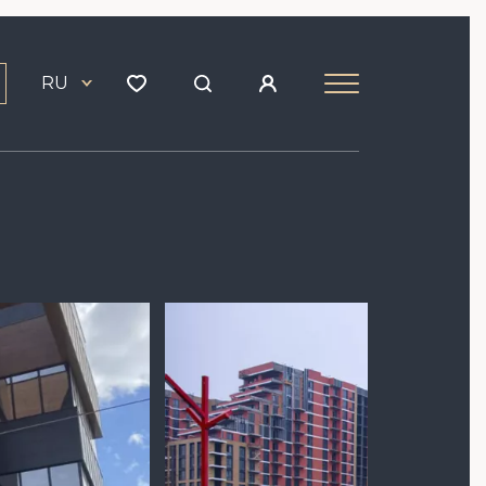
RU
Image