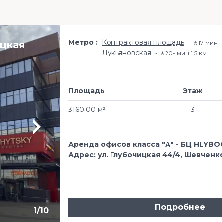
Метро
Контрактовая площадь
ицкая
🚶17 мин -
Лукьяновская
🚶20- мин 1.5 км
Площадь
Этаж
3160.00 м²
3
Аренда офисов класса "А" - БЦ HLYB
Адрес: ул. Глубочицкая 44/4, Шевченк
Подробнее
1
/
10