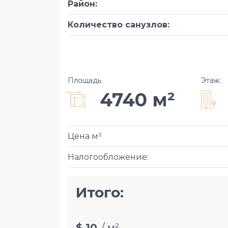
Район
:
Количество санузлов
:
Площадь
Этаж
:
4740 м²
Цена м²
Налогообложение
:
Итого:
$ 10
/ м²