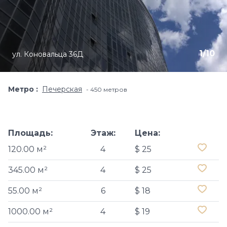
1
/
10
ул. Коновальца 36Д
Метро
Печерская
450 метров
Площадь:
Этаж:
Цена:
120.00 м²
4
$ 25
345.00 м²
4
$ 25
55.00 м²
6
$ 18
1000.00 м²
4
$ 19