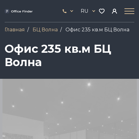
Перейти
33
к
RU
444
основному
17
содержанию
Главная
БЦ Волна
Офис 235 кв.м БЦ Волна
Офис 235 кв.м БЦ
Волна
Image