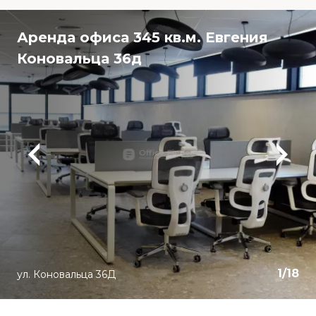
Аренда офиса 345 кв.м. Евгения
Коновальца 36д
1
/
18
ул. Коновальца 36Д