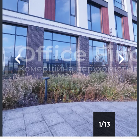
1
/
13