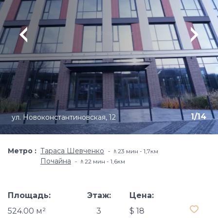
1
/
14
ул. Новоконстантиновская, 12
Метро
Тараса Шевченко
🚶23 мин - 1,7км
Почайна
🚶22 мин - 1,6км
Площадь:
Этаж:
Цена:
524.00 м²
3
$ 18