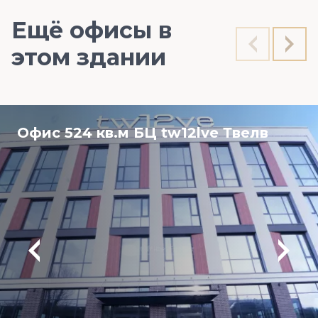
Ещё офисы в
этом здании
Офис 524 кв.м БЦ tw12lve Твелв