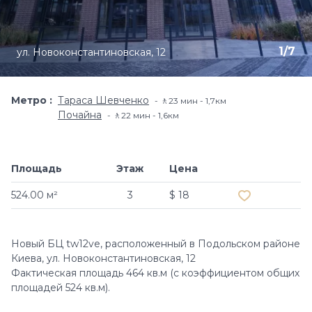
1
/
7
ул. Новоконстантиновская, 12
Метро
Тараса Шевченко
🚶23 мин - 1,7км
Почайна
🚶22 мин - 1,6км
Площадь
Этаж
Цена
Добавить в и
524.00 м²
3
$ 18
Новый БЦ tw12ve, расположенный в Подольском районе
Киева, ул. Новоконстантиновская, 12
Фактическая площадь 464 кв.м (с коэффициентом общих
площадей 524 кв.м).