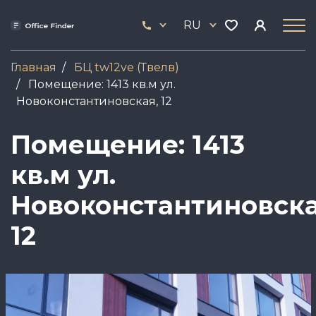
Перейти
33
к
RU
444
основному
17
содержанию
Главная
БЦ tw12ve (Твелв)
Помещение: 1413 кв.м ул.
Новоконстантиновская, 12
Помещение: 1413
кв.м ул.
Новоконстантиновска
12
Image