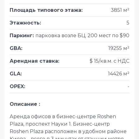
Площадь типового этажа
:
3851 м²
Этажность
:
5
Паркинг
:
парковка возле БЦ. 200 мест по $90
GBA
:
19255 м²
Арендная ставка
:
$ 15/кв.м. с НДС
GLA
:
14426 м²
OPEX
:
-
Описание
Аренда офисов в бизнес-центре Roshen
Plaza, проспект Науки 1. Бизнес-центр
Roshen Plaza расположен в удобном районе
Киева – всего в 3 минутах от станции метро