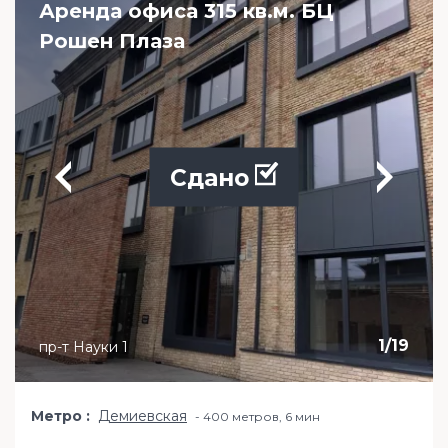
Аренда офиса 315 кв.м. БЦ
Рошен Плаза
Сдано
1
/
19
пр-т Науки 1
Метро
Демиевская
400 метров, 6 мин