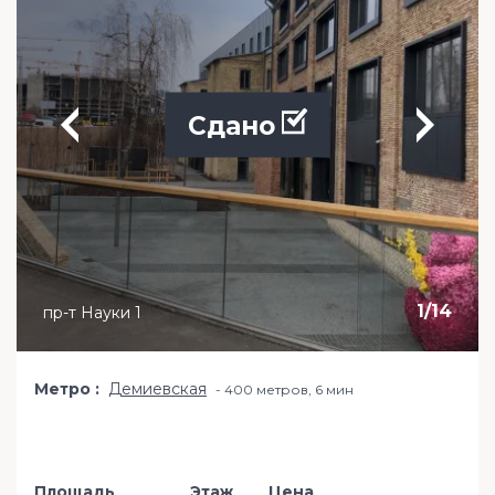
Сдано
1
/
14
пр-т Науки 1
Метро
Демиевская
400 метров, 6 мин
Площадь
Этаж
Цена
Добавить в и