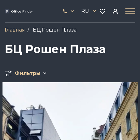
Перейти
33
к
RU
444
основному
17
содержанию
Главная
БЦ Рошен Плаза
БЦ Рошен Плаза
Фильтры
Image