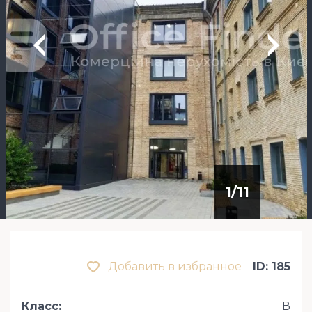
1
/
11
Добавить в избранное
ID: 185
Класс
:
В