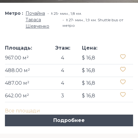
Метро
Почайна
🚶25- мин​., 1,8 км.
Тараса
🚶27- мин., 1,9 км. Shuttle bus от
метро
Шевченко
Площадь:
Этаж:
Цена:
967.00 м²
4
$ 16,8
488.00 м²
4
$ 16,8
487.00 м²
4
$ 16,8
642.00 м²
3
$ 16,8
Все площади
Подробнее