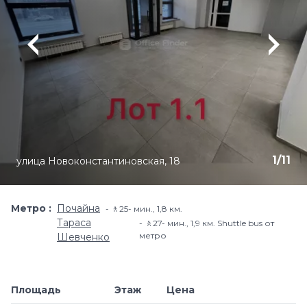
1
/
11
улица Новоконстантиновская, 18
Метро
Почайна
🚶25- мин​., 1,8 км.
Тараса
🚶27- мин., 1,9 км. Shuttle bus от
метро
Шевченко
Площадь
Этаж
Цена
Добавить в и