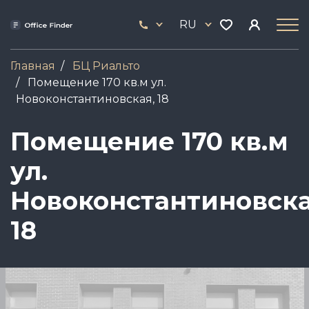
Перейти
33
к
RU
444
основному
17
содержанию
Главная
БЦ Риальто
Помещение 170 кв.м ул.
Новоконстантиновская, 18
Помещение 170 кв.м
ул.
Новоконстантиновска
18
Image