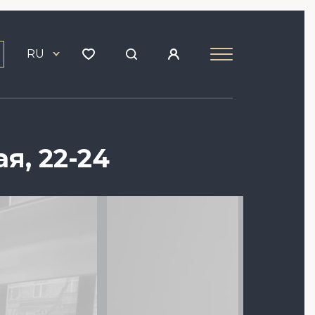
RU
я, 22-24
Image