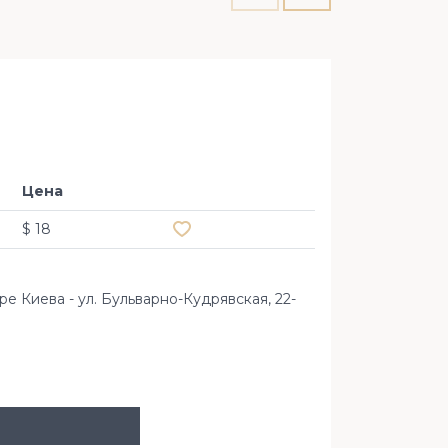
Офис 7
Кудряв
Цена
Добавить в избранное
$ 18
 Киева - ул. Бульварно-Кудрявская, 22-
ул. Бульва