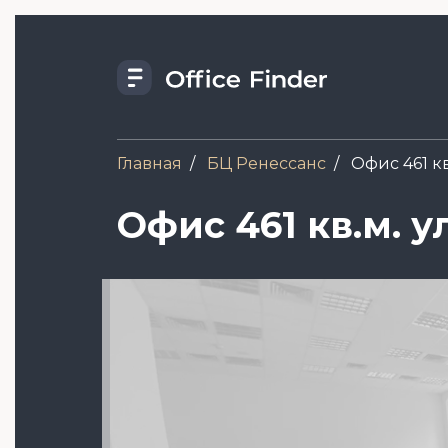
Перейти
к
основному
содержанию
Главная
БЦ Ренессанс
Офис 461 кв
Офис 461 кв.м. у
Image