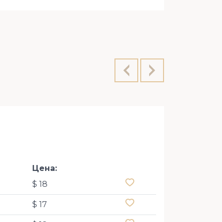
БЦ Гон
Цена:
$ 18
$ 17