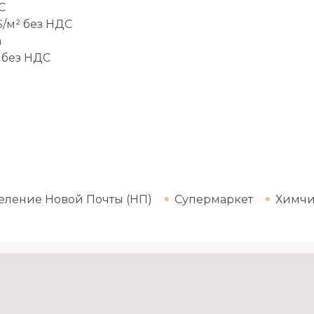
С
$/м² без НДС
а
 без НДС
еление Новой Почты (НП)
Супермаркет
Химчи