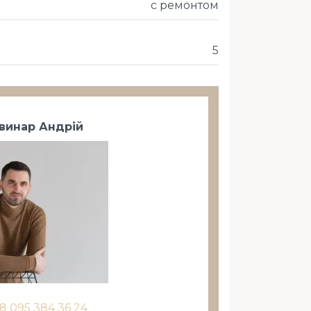
с ремонтом
5
винар Андрій
8 095 384 36 24