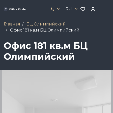
Перейти
33
к
RU
444
основному
17
содержанию
Главная
БЦ Олимпийский
Офис 181 кв.м БЦ Олимпийский
Офис 181 кв.м БЦ
Олимпийский
Image