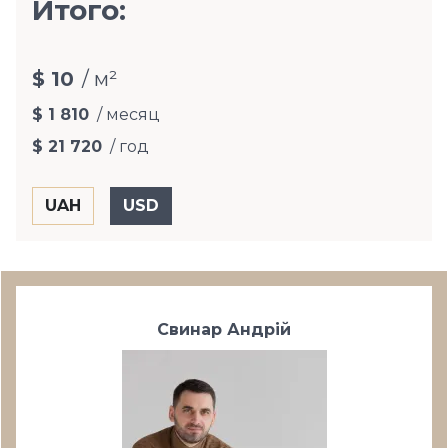
Итого:
$ 10
/ м²
$ 1 810
/ месяц
$ 21 720
/ год
Свинар Андрій