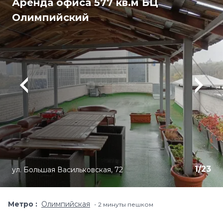
Аренда офиса 577 кв.м БЦ
Олимпийский
1
/
23
ул. Большая Васильковская, 72
Метро
Олимпийская
2 минуты пешком