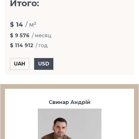
Итого:
$ 14
/ м²
$ 9 576
/ месяц
$ 114 912
/ год
Свинар Андрій