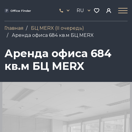
Перейти
33
к
RU
444
основному
17
содержанию
Главная
БЦ MERX (II очередь)
Аренда офиса 684 кв.м БЦ MERX
Аренда офиса 684
кв.м БЦ MERX
Image