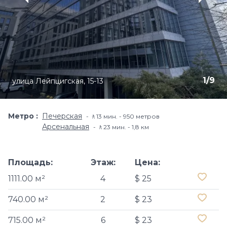
1
/
9
улица Лейпцигская, 15-13
Метро
Печерская
🚶13 мин. - 950 метров
Арсенальная
🚶23 мин. - 1,8 км
Площадь:
Этаж:
Цена:
1111.00 м²
4
$ 25
740.00 м²
2
$ 23
715.00 м²
6
$ 23