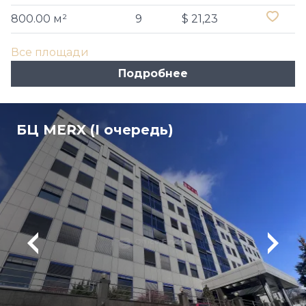
800.00 м²
9
$ 21,23
Все площади
Подробнее
БЦ MERX (I очередь)