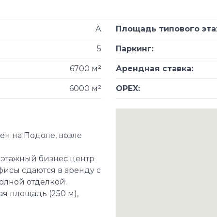
А
Площадь типового эт
5
Паркинг
:
6700 м²
Арендная ставка
:
6000 м²
OPEX
:
н на Подоле, возле
и этажный бизнес центр
фисы сдаются в аренду с
олной отделкой.
я площадь (250 м),