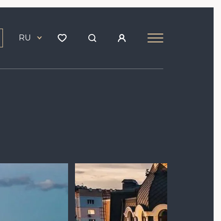
RU
Image