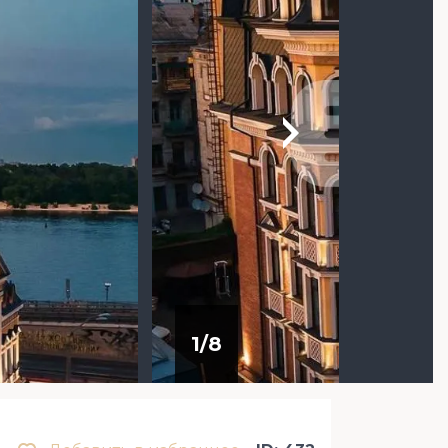
1
/
8