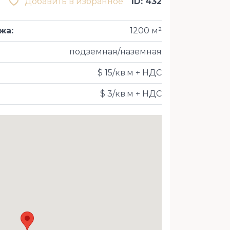
Добавить в избранное
ID: 432
ажа
:
1200 м²
подземная/наземная
$ 15/кв.м + НДС
$ 3/кв.м + НДС