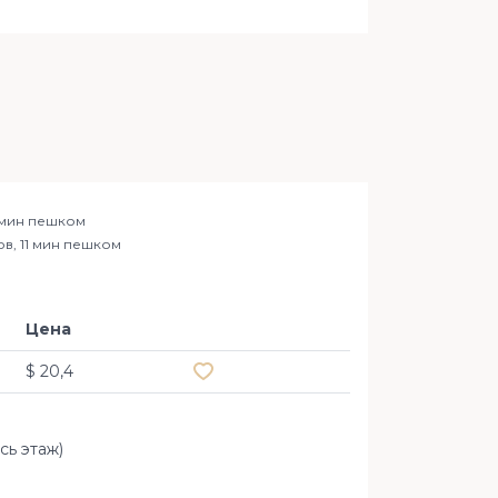
 мин пешком
ов, 11 мин пешком
Цена
Добавить в избранное
$ 20,4
сь этаж)