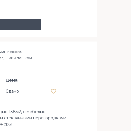
 мин пешком
ов, 11 мин пешком
Цена
Добавить в избранное
Сдано
дью 138м2, с мебелью.
ты стеклянными перегородками.
онеры.