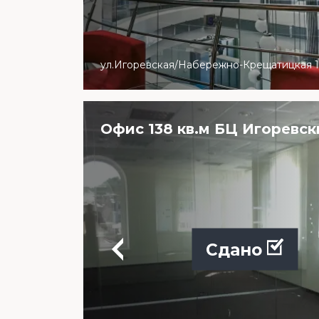
ул.Игоревская/Набережно-Крещатицкая 1
Офис 138 кв.м БЦ Игоревск
Сдано