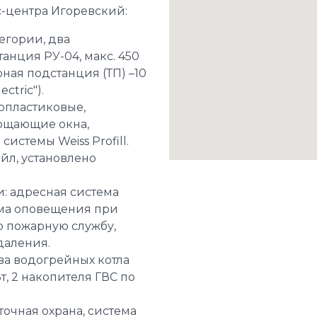
-центра Игоревский:
тегории, два
анция РУ-04, макс. 450
ная подстанция (ТП) –10
ctric").
опластиковые,
ощающие окна,
истемы Weiss Profill.
йл, установлено
: адресная система
ема оповещения при
ю пожарную службу,
даления.
ва водогрейных котла
т, 2 накопителя ГВС по
точная охрана, система