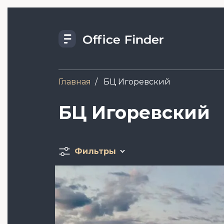
Перейти
к
основному
содержанию
Главная
БЦ Игоревский
БЦ Игоревский
Фильтры
Image