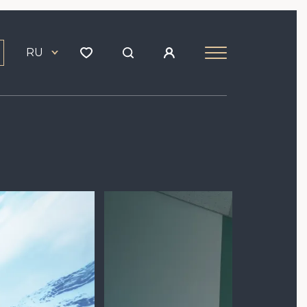
RU
Image