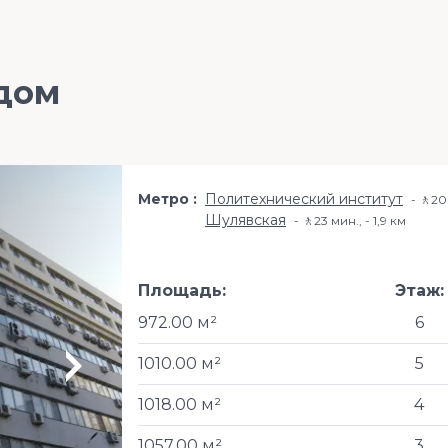
дом
Метро
Политехнический институт
🚶20 
Шулявская
🚶23 мин., - 1,9 км
Площадь:
Этаж:
972.00 м²
6
1010.00 м²
5
1018.00 м²
4
1057.00 м²
3