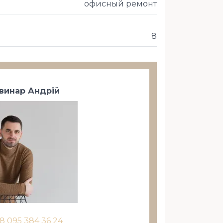
офисный ремонт
8
винар Андрій
8 095 384 36 24