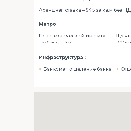
Арендная ставка – $4,5 за кв.м без Н
Метро
Политехнический институт
Шуляв
🚶20 мин., - 1,6 км
🚶23 мин
Инфраструктура
Банкомат, отделение банка
Отд