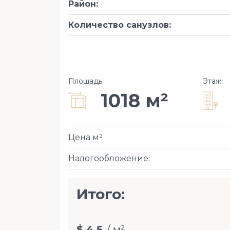
Район
:
Количество санузлов
:
Площадь
Этаж
:
1018 м²
Цена м²
Налогообложение
:
Итого:
$ 4,5
/ м²