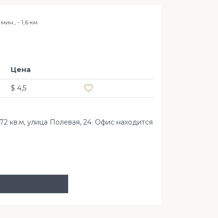
мин., - 1,6 км
Аренда
Полева
Цена
Добавить в избранное
$ 4,5
 кв.м, улица Полевая, 24. Офис находится
ул. Полева