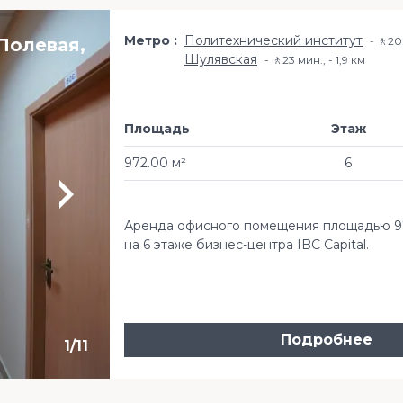
Метро
Политехнический институт
Полевая,
🚶20 
Шулявская
🚶23 мин., - 1,9 км
Площадь
Этаж
972.00 м²
6
Аренда офисного помещения площадью 972
на 6 этаже бизнес-центра IBC Capital.
Подробнее
1
/
11