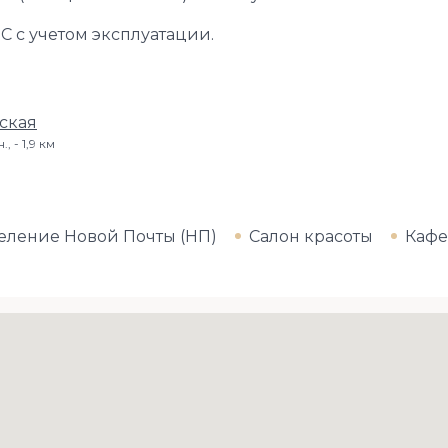
ДС с учетом эксплуатации.
ская
., - 1,9 км
еление Новой Почты (НП)
Салон красоты
Кафе