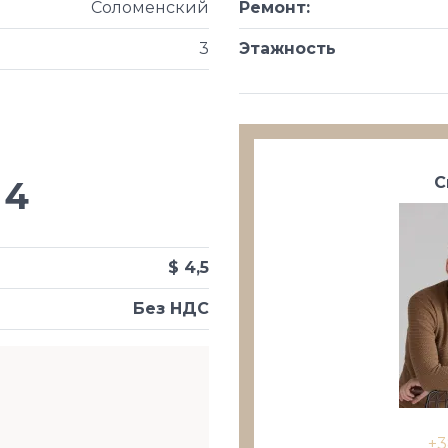
Соломенский
Ремонт
:
3
Этажность
С
4
$ 4,5
Без НДС
+3