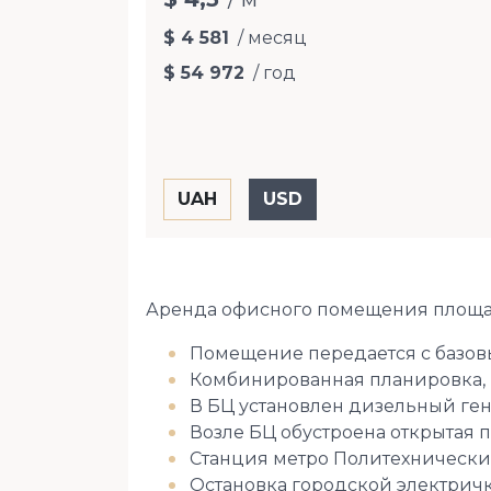
$ 4 581
/ месяц
$ 54 972
/ год
Аренда офисного помещения площадью
Помещение передается с базов
Комбинированная планировка, м
В БЦ установлен дизельный ген
Возле БЦ обустроена открытая п
Станция метро Политехнический 
Остановка городской электрички