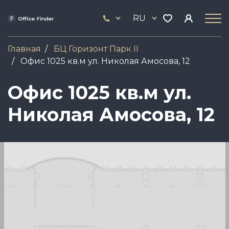
Перейти
33
к
RU
444
основному
17
содержанию
Главная
БЦ Горизонт Парк ІІ
Офис 1025 кв.м ул. Николая Амосова, 12
Офис 1025 кв.м ул.
Николая Амосова, 12
Image