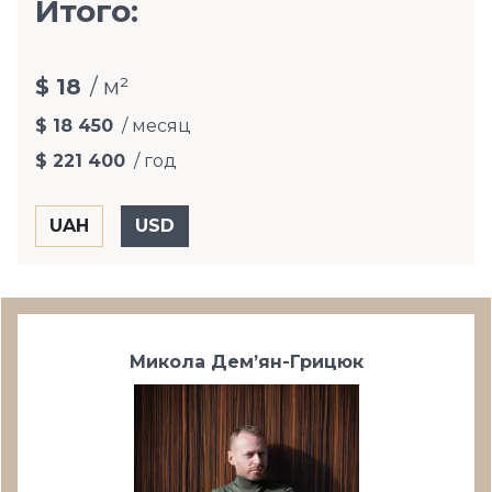
Итого:
$ 18
/ м²
$ 18 450
/ месяц
$ 221 400
/ год
Микола Дем’ян-Грицюк