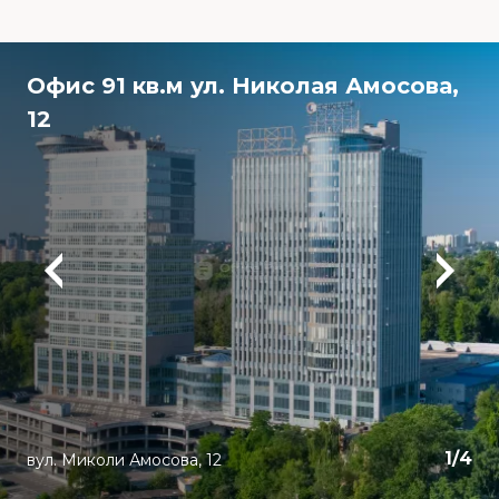
Офис 91 кв.м ул. Николая Амосова,
12
1
/
4
вул. Миколи Амосова, 12