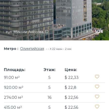
1
/
26
вул. Миколи Амосова, 12
Метро
Олимпийская
-🚶22 мин - 2 км
Площадь:
Этаж:
Цена:
91.00 м²
5
$ 22,33
920.00 м²
5
$ 22,8
274.00 м²
16
$ 22,56
415.00 м²
5
$ 22,56