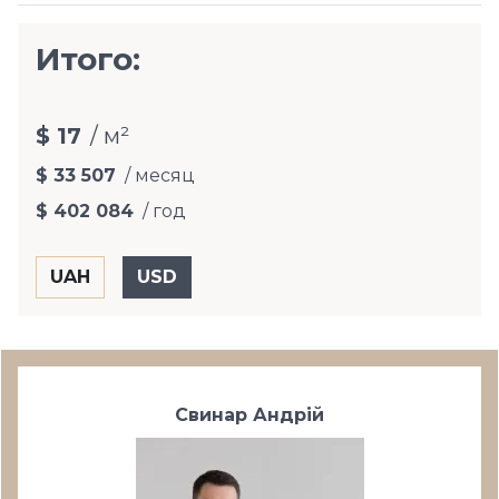
Итого:
$ 17
/ м²
$ 33 507
/ месяц
$ 402 084
/ год
Свинар Андрій