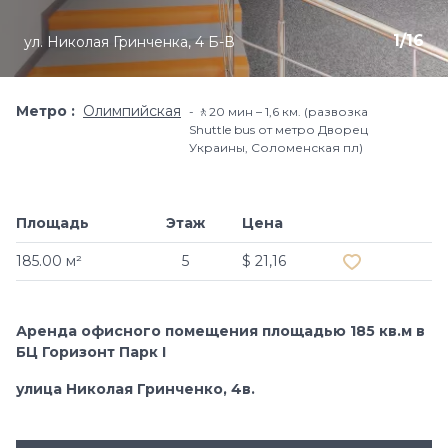
1
/
16
ул. Николая Гринченка, 4 Б-В
Метро
Олимпийская
🚶20 мин – 1,6 км. (развозка
Shuttle bus от метро Дворец
Украины, Соломенская пл)
Площадь
Этаж
Цена
Добавить в и
185.00 м²
5
$ 21,16
Аренда офисного помещения площадью 185 кв.м в
БЦ Горизонт Парк І
улица Николая Гринченко, 4в.