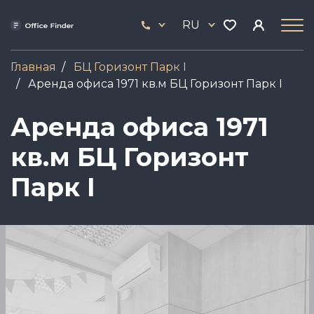
Перейти
33
к
RU
444
основному
17
содержанию
Главная
БЦ Горизонт Парк І
Аренда офиса 1971 кв.м БЦ Горизонт Парк І
Аренда офиса 1971
кв.м БЦ Горизонт
Парк І
Image