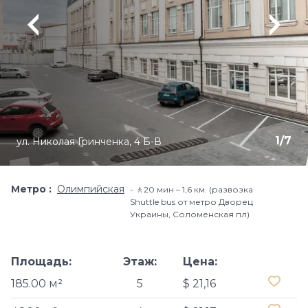
1
/
7
ул. Николая Гринченка, 4 Б-В
Метро
Олимпийская
🚶20 мин – 1,6 км. (развозка
Shuttle bus от метро Дворец
Украины, Соломенская пл)
Площадь:
Этаж:
Цена:
185.00 м²
5
$ 21,16