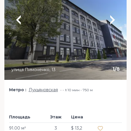
1
/
8
улица Пимоненко, 13
Метро
Лукьяновская
-🚶10 мин - 750 м
Площадь
Этаж
Цена
Добавить в из
91.00 м²
3
$ 13,2