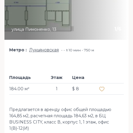
1
/
6
улица Пимоненко, 13
Метро
Лукьяновская
-🚶10 мин - 750 м
Площадь
Этаж
Цена
Добавить в из
184.00 м²
1
$ 8
Предлагается в аренду офис общей площадью
164,85 м2, расчетная площадь 184,63 м2, в БЦ
BUSINESS CITY, класс В, корпус 1, 1 этаж, офис
1(В)-12(И)