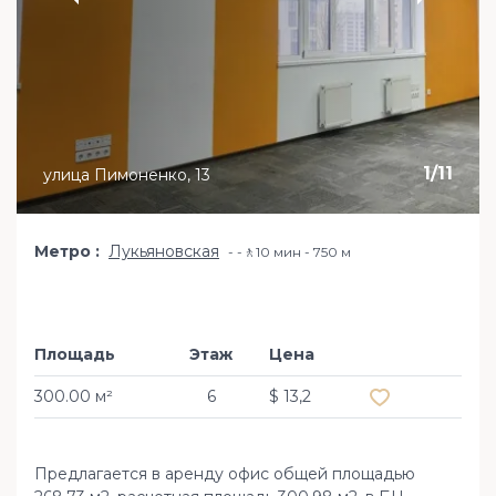
1
/
11
улица Пимоненко, 13
Метро
Лукьяновская
-🚶10 мин - 750 м
Площадь
Этаж
Цена
Добавить в из
300.00 м²
6
$ 13,2
Предлагается в аренду офис общей площадью