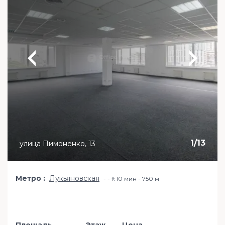
1
/
13
улица Пимоненко, 13
Метро
Лукьяновская
-🚶10 мин - 750 м