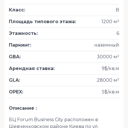
Класс
:
В
Площадь типового этажа
:
1200 м²
Этажность
:
6
Паркинг
:
наземный
GBA
:
30000 м²
Арендная ставка
:
9$/кв.м
GLA
:
28000 м²
OPEX
:
5$/кв.м
Описание
БЦ Forum Business City расположен в
Шевченковском районе Киева по ул.