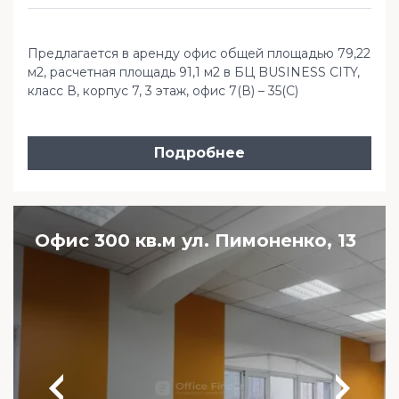
Предлагается в аренду офис общей площадью 79,22
м2, расчетная площадь 91,1 м2 в БЦ BUSINESS CITY,
класс В, корпус 7, 3 этаж, офис 7(В) – 35(С)
Подробнее
Офис 300 кв.м ул. Пимоненко, 13