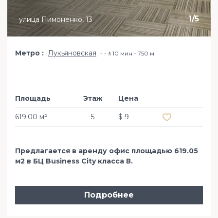
1
/
5
улица Пимоненко, 13
Метро
Лукьяновская
-🚶10 мин - 750 м
Площадь
Этаж
Цена
Добавить в из
619.00 м²
5
$ 9
Предлагается в аренду офис площадью 619.05
м2 в БЦ Business City класса В.
Подробнее