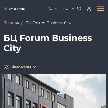
Перейти
33
к
RU
444
основному
17
содержанию
Главная
БЦ Forum Business City
БЦ Forum Business
City
Фильтры
Image