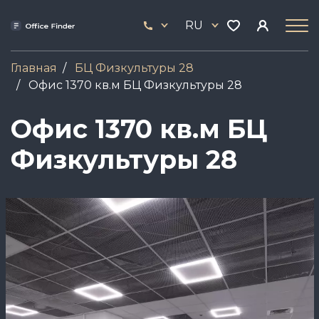
Перейти
33
к
RU
444
основному
17
содержанию
Главная
БЦ Физкультуры 28
Офис 1370 кв.м БЦ Физкультуры 28
Офис 1370 кв.м БЦ
Физкультуры 28
Image