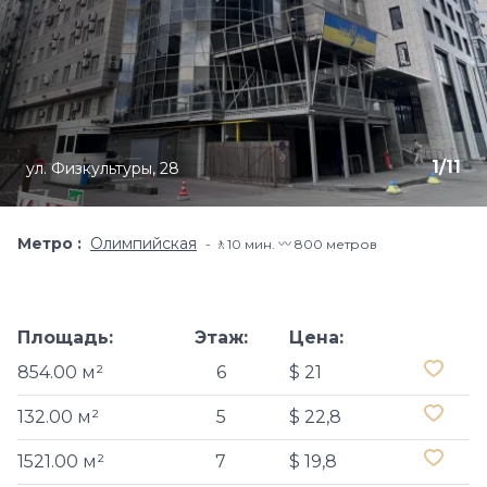
1
/
11
ул. Физкультуры, 28
Метро
Олимпийская
🚶10 мин. 〰️ 800 метров
Площадь:
Этаж:
Цена:
854.00 м²
6
$ 21
132.00 м²
5
$ 22,8
1521.00 м²
7
$ 19,8