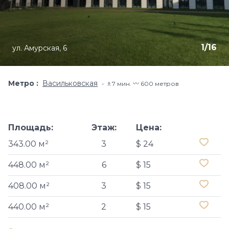
1
/
16
ул. Амурская, 6
Метро
Васильковская
🚶7 мин. 〰️ 600 метров
Площадь:
Этаж:
Цена:
343.00 м²
3
$ 24
448.00 м²
6
$ 15
408.00 м²
3
$ 15
440.00 м²
2
$ 15