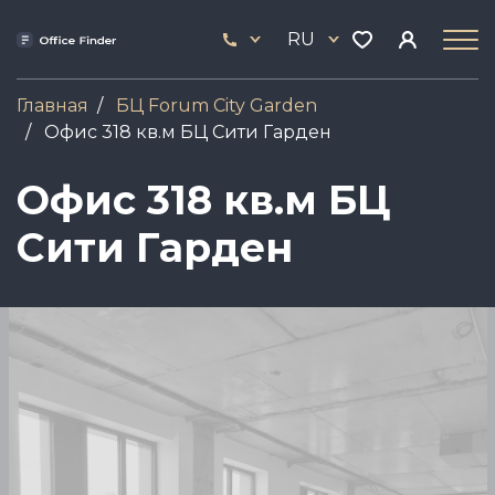
Перейти
33
к
RU
444
основному
17
содержанию
Главная
БЦ Forum City Garden
Офис 318 кв.м БЦ Сити Гарден
Офис 318 кв.м БЦ
Сити Гарден
Image