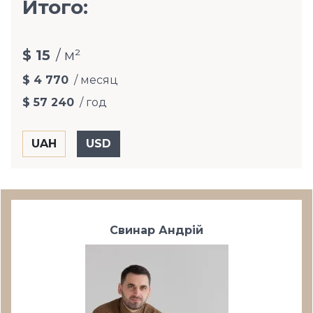
Итого:
$ 15
/ м²
$ 4 770
/ месяц
$ 57 240
/ год
Свинар Андрій