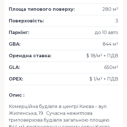
Площа типового поверху
:
280 м²
Поверховість
:
3
Паркінг
:
до 10 авто
GBA
:
844 м²
Орендна ставка
:
$ 18/м² + ПДВ
GLA
:
650м²
OPEX
:
$ 1/м² + ПДВ
Опис
Комерційна будівля в центрі Києва – вул.
Жилянська, 19. Сучасна нежитлова
триповерхова будівля загальною площею
844 м², розташована у самому серці Києва —