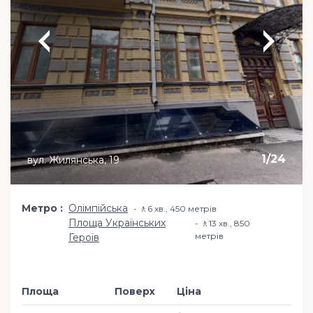
1
/
24
вул. Жилянська, 19
Метро
Олімпійська
🚶6 хв​., 450 метрів
Площа Українських
🚶13 хв​., 850
метрів
Героїв
Площа
Поверх
Ціна
Додати в обр