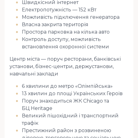
Швидкісний інтернет
Електропотужність — 152 кВт
Можливість підключення генератора
Власна закрита територія
Простора парковка на кілька авто
Контроль доступу, можливість
встановлення охоронної системи
Центр міста — поруч ресторани, банківські
установи, бізнес-центри, держустанови,
навчальні заклади
6 хвилини до метро «Олімпійська»
13 хвилин до площі Українських Героїв
Поруч знаходиться ЖК Chicago та
БЦ Heritage
Великий пішохідний і транспортний
трафік
Престижний район з розвиненою
діловою, торговельною та соціальною