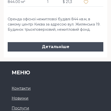
844.00 м²
1
$ 21,3
Оренда офісної нежитлової будівлі 844 кв.м, в
самому центрі Києва за адресою вул. Жилянська 19.
Будинок трьохповерховий, нежитловий фонд.
Детальніше
МЕНЮ
Контакти
Новини
Послуги