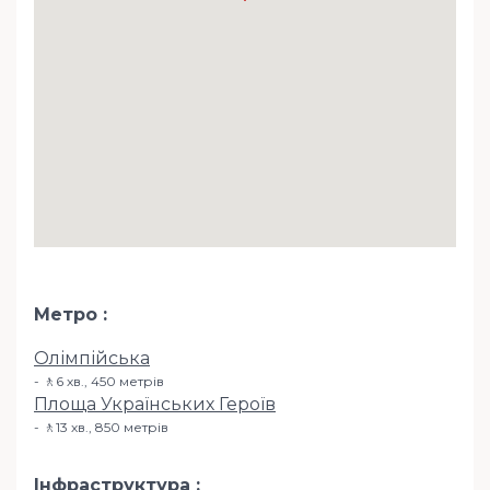
Метро
Олімпійська
🚶6 хв​., 450 метрів
Площа Українських Героїв
🚶13 хв​., 850 метрів
Інфраструктура