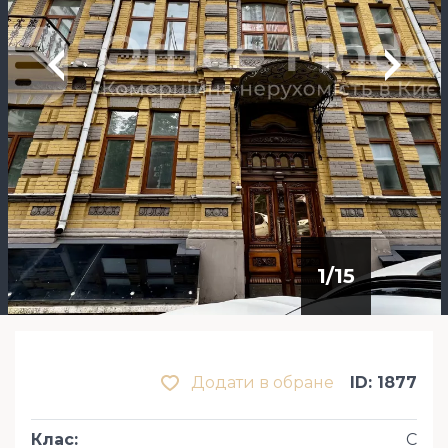
1
/
15
Додати в обране
ID: 1877
Клас
:
С