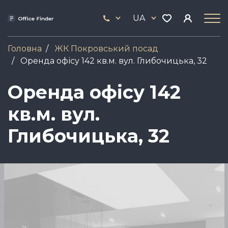
Skip
33
to
UA
444
main
17
content
Головна
ЖК Покровський посад
Оренда офісу 142 кв.м. вул. Глибочицька, 32
Оренда офісу 142
кв.м. вул.
Глибочицька, 32
Зображення