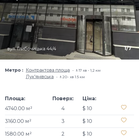
1
/
7
вул. Глибочицька 44/4
Метро
Контрактова площа
🚶17 хв - 1,2 км
Лук'янівська
🚶20- хв​ 1.5 км
Площа:
Поверх:
Ціна:
4740.00 м²
4
$ 10
3160.00 м²
3
$ 10
1580.00 м²
2
$ 10