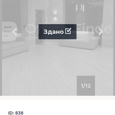
Здано
1
/
12
ID: 838