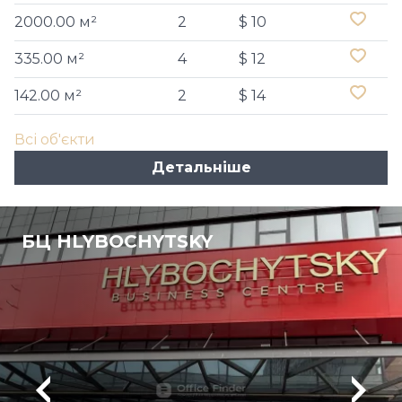
2000.00 м²
2
$ 10
335.00 м²
4
$ 12
142.00 м²
2
$ 14
Всі об'єкти
Детальніше
БЦ HLYBOCHYTSKY