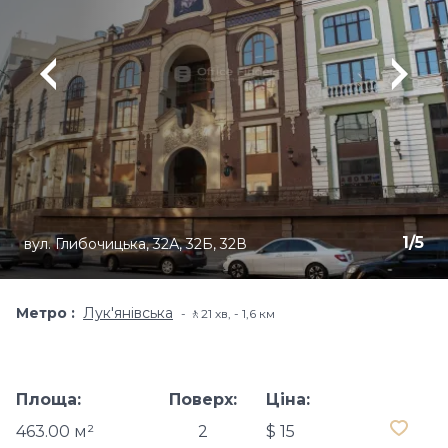
1
/
5
вул. Глибочицька, 32А, 32Б, 32В
Метро
Лук'янівська
🚶21 хв, - 1,6 км
Площа:
Поверх:
Ціна:
463.00 м²
2
$ 15