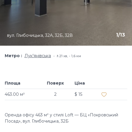
1
/
13
вул. Глибочицька, 32А, 32Б, 32В
Метро
Лук'янівська
🚶21 хв, - 1,6 км
Площа
Поверх
Ціна
Додати в обр
463.00 м²
2
$ 15
Оренда офісу 463 м² у стилі Loft — БЦ «Покровський
Посад», вул. Глибочицька, 32Б