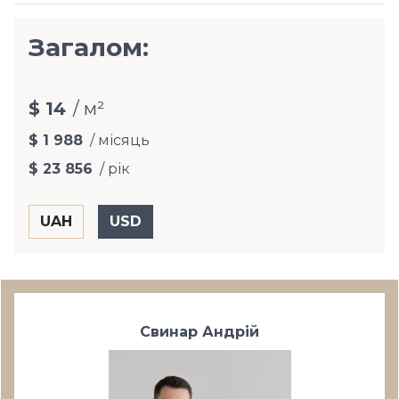
Загалом:
$ 14
/ м²
$ 1 988
/ місяць
$ 23 856
/ рік
Свинар Андрій