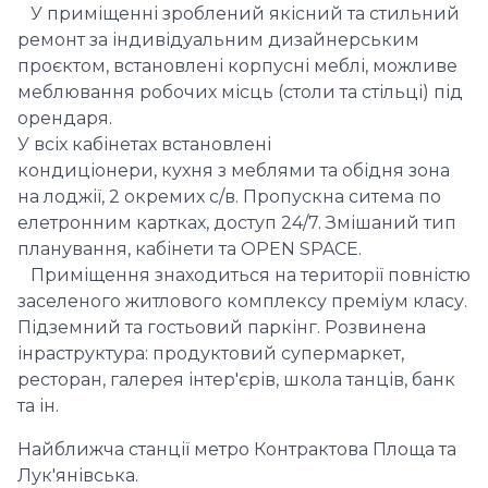
У приміщенні зроблений якісний та стильний
ремонт за індивідуальним дизайнерським
проєктом, встановлені корпусні меблі, можливе
меблювання робочих місць (столи та стільці) під
орендаря.
У всіх кабінетах встановлені
кондиціонери, кухня з меблями та обідня зона
на лоджії, 2 окремих с/в. Пропускна ситема по
елетронним картках, доступ 24/7. Змішаний тип
планування, кабінети та OPEN SPACE.
Приміщення знаходиться на території повністю
заселеного житлового комплексу преміум класу.
Підземний та гостьовий паркінг. Розвинена
інраструктура: продуктовий супермаркет,
ресторан, галерея інтер'єрів, школа танців, банк
та ін.
Найближча станції метро Контрактова Площа та
Лук'янівська.