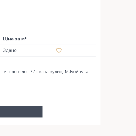
Ціна за м²
Додати в обране
Здано
ня площею 177 кв. на вулиці М.Бойчука