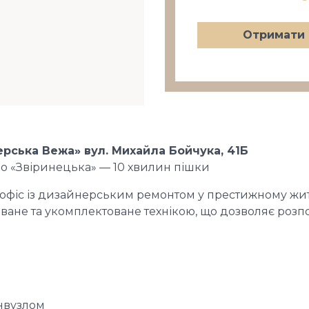
Отримати 
рська Вежа» вул. Михайла Бойчука, 41Б
тро «Звіринецька» — 10 хвилин пішки
офіс із дизайнерським ремонтом у престижному жи
ане та укомплектоване технікою, що дозволяє розпо
анвузлом