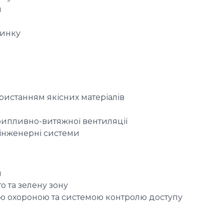
я
чинку
ристанням якісних матеріалів
рипливно-витяжної вентиляції
 інженерні системи
н
то та зелену зону
вою охороною та системою контролю доступу