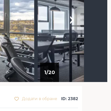
1
/
20
Додати в обране
ID: 2382