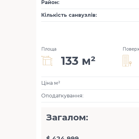
Район
:
Кількість санвузлів
:
Площа
Повер
133 м²
Ціна м²
Оподаткування
:
Загалом:
$ 424 999