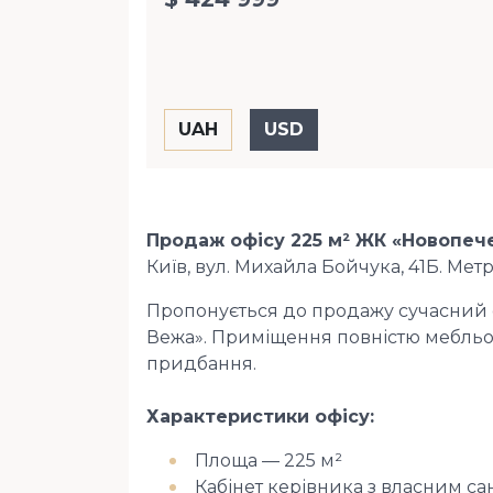
Продаж офісу 225 м² ЖК «Новопече
Київ, вул. Михайла Бойчука, 41Б. Ме
Пропонується до продажу сучасний 
Вежа». Приміщення повністю мебльов
придбання.
Характеристики офісу:
️ Площа — 225 м²
️ Кабінет керівника з власним с