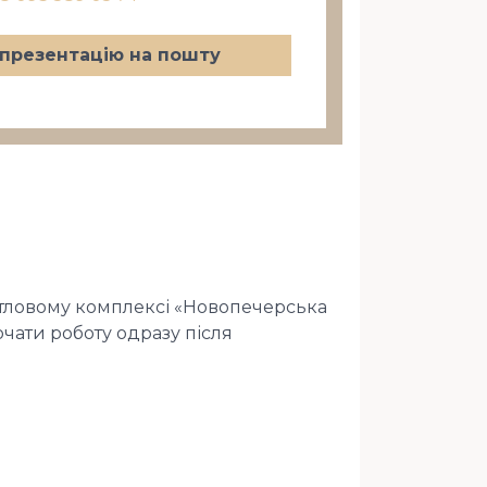
презентацію на пошту
тловому комплексі «Новопечерська
чати роботу одразу після