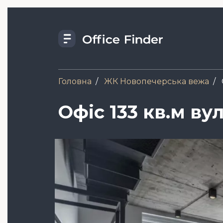
Skip
to
main
content
Головна
ЖК Новопечерська вежа
Офіс 133 кв.м ву
Зображення