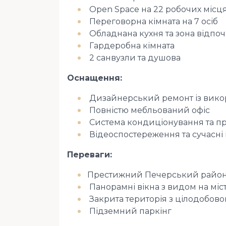
️ Open Space на 22 робочих місц
️ Переговорна кімната на 7 осіб
️ Обладнана кухня та зона відпо
️ Гардеробна кімната
️ 2 санвузли та душова
Оснащення:
️ Дизайнерський ремонт із вико
️ Повністю мебльований офіс
️ Система кондиціонування та п
️ Відеоспостереження та сучасні
Переваги:
Престижний Печерський райо
️ Панорамні вікна з видом на міс
️ Закрита територія з цілодобо
️ Підземний паркінг