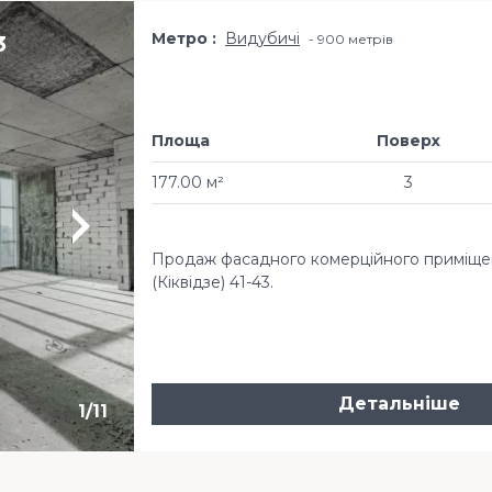
Метро
Видубичі
3
900 метрів
Площа
Поверх
177.00 м²
3
Продаж фасадного комерційного приміщен
(Кіквідзе) 41-43.
Детальніше
1
/
11