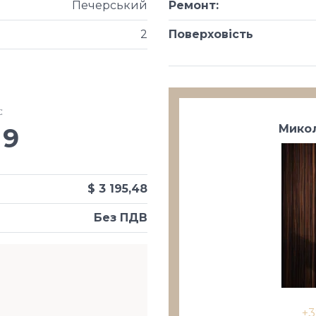
Печерський
Ремонт
:
2
Поверховість
х
:
Микол
9
$ 3 195,48
Без ПДВ
+3