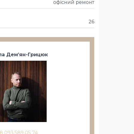
офісний ремонт
26
а Дем’ян-Грицюк
8 093 589 05 74