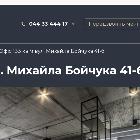
044 33 444 17
Передзвоніть мені
Офіс 133 кв.м вул. Михайла Бойчука 41-б
л. Михайла Бойчука 41-