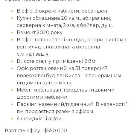
В офісі 3 окремі кабінети, ресепшен.
Кухня обладнана 20 кв.м., вбиральня,
серверна кімната, 2 з/в, є бойлер, душ.
Ремонт 2020 року.
В офісі встановлені кондиціонери, система
вентиляції, пожежна та охоронна
сигналізація.
Висота стелі у приміщенні 2,8м.
Офіс розташований на 31 поверсі 47
поверхової будівлі Києва – з панорамним
видом на центр міста.
Меблі: мебльовані представницькими
дорогими меблями.
Паркінг: наземний/підземний. В наявності 1
пм продається разом з офісом.
4 швидкісні ліфти.
Вартість офісу - $550 000