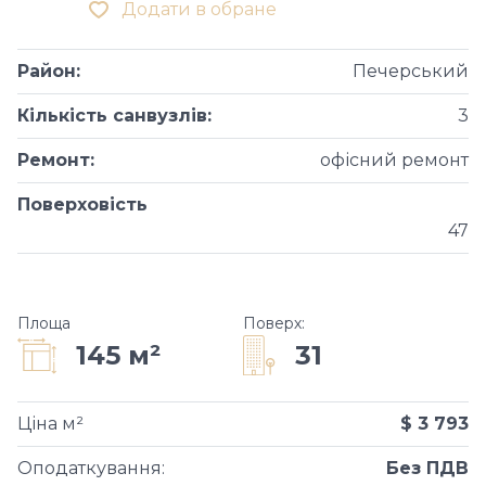
Додати в обране
Район
:
Печерський
Кількість санвузлів
:
3
Ремонт
:
офісний ремонт
Поверховість
47
Площа
Поверх
:
31
145 м²
Ціна м²
$ 3 793
Оподаткування
:
Без ПДВ