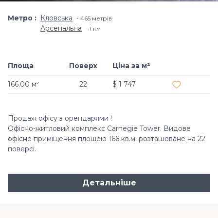
Метро
Кловська
465 метрів
Арсенальна
1 км
Площа
Поверх
Ціна за м²
Додати в о
166.00 м²
22
$ 1 747
Продаж офісу з орендарями !
Офісно-житловий комплекс Carnegie Tower. Видове
офісне приміщення площею 166 кв.м. розташоване на 22
поверсі.
Детальніше