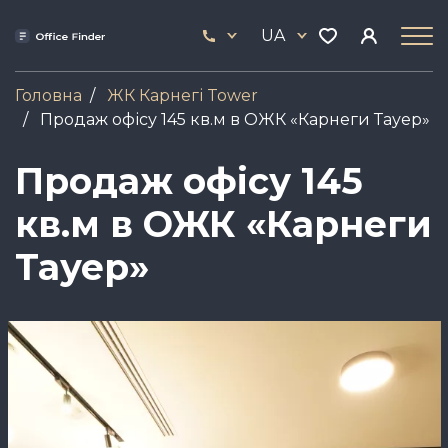
Skip
33
to
UA
444
main
17
content
Головна
ЖК Карнегі Tower
Продаж офісу 145 кв.м в ОЖК «Карнеги Тауер»
Продаж офісу 145
кв.м в ОЖК «Карнеги
Тауер»
Зображення