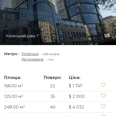
1
/
5
Кловський узвіз 7
Метро
Кловська
465 метрів
Арсенальна
1 км
Площа:
Поверх:
Ціна:
166.00 м²
22
$ 1 747
125.00 м²
35
$ 2 000
248.00 м²
40
$ 4 032