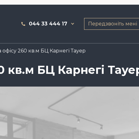
044 33 444 17
Передзвоніть мені
офісу 260 кв.м БЦ Карнегі Тауер
0 кв.м БЦ Карнегі Тауе