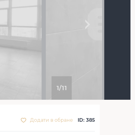
1
/
11
Додати в обране
ID: 385