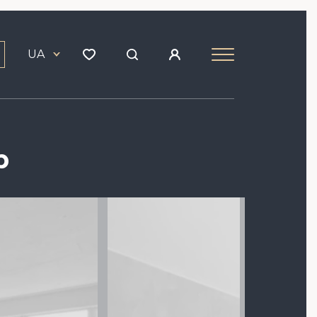
UA
р
Зображення