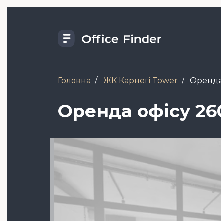
Skip
to
main
content
Головна
ЖК Карнегі Tower
Оренда 
Оренда офісу 26
Зображення