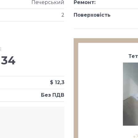
Печерський
Ремонт
:
2
Поверховість
х
:
Те
34
$ 12,3
Без ПДВ
+