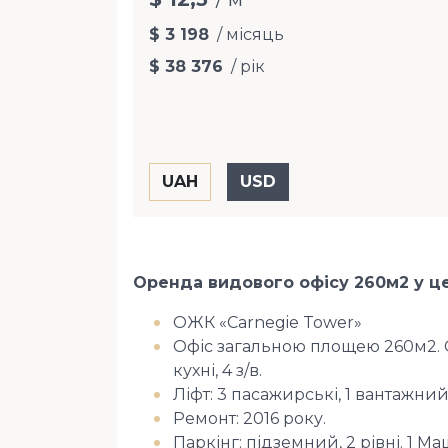
$ 3 198
/ місяць
$ 38 376
/ рік
Оренда видового офісу 260м2 у цен
ОЖК «Carnegie Tower»
Офіс загальною площею 260м2. Скл
кухні, 4 з/в.
Ліфт: 3 пасажирські, 1 вантажний
Ремонт: 2016 року.
Паркінг: підземний, 2 рівні. 1 М