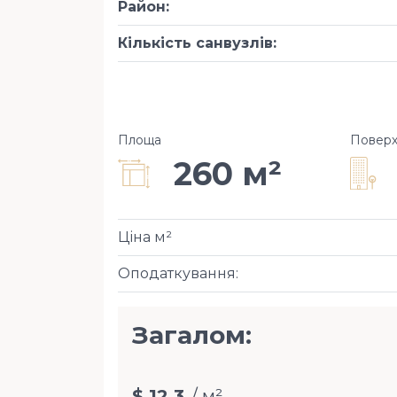
Район
:
Кількість санвузлів
:
Площа
Повер
260 м²
Ціна м²
Оподаткування
:
Загалом:
$ 12,3
/ м²