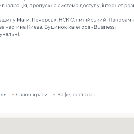
гналізація, пропускна система доступу, інтернет р
івщину Мати, Печерськ, НСК Олімпійський. Панорамні
а частина Києва. Будинок категорії «Business».
унальні.
ель
Салон краси
Кафе, ресторан