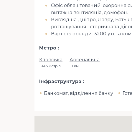
Офіс облаштований: охоронна си
витяжна вентиляція, домофон.
Вигляд на Дніпро, Лавру, Батьк
розташування. Історична та ділов
Вартість оренди. 3200 у.о. та ком
Метро
Кловська
Арсенальна
465 метрів
1 км
Інфраструктура
Банкомат, відділення банку
Гот