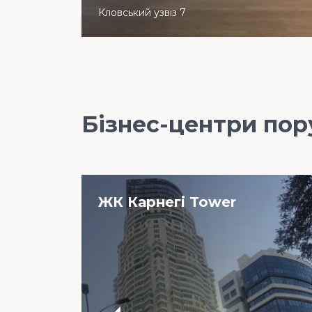
Кловський узвіз 7
Бізнес-центри пор
ЖК Карнегі Tower