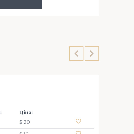
Кловський 
:
Ціна:
$ 20