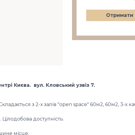
Отримати 
трі Києва. вул. Кловський узвіз 7.
адається з 2-х залів "open space" 60м2, 60м2, 3-х каб
. Цілодобова доступність.
ашине місце.