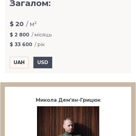
Загалом:
$ 20
/ м²
$ 2 800
/ місяць
$ 33 600
/ рік
Микола Дем’ян-Грицюк