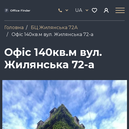
Skip
33
to
UA
444
main
17
content
Головна
БЦ Жилянська 72А
Офіс 140кв.м вул. Жилянська 72-а
Офіс 140кв.м вул.
Жилянська 72-а
Зображення