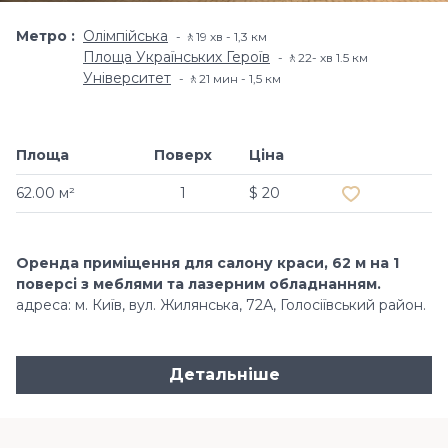
Метро
Олімпійська
🚶19 хв - 1,3 км
Площа Українських Героїв
🚶22- хв​ 1.5 км
Університет
🚶21 мин - 1,5 км
Площа
Поверх
Ціна
Додати в обр
62.00 м²
1
$ 20
Оренда приміщення для салону краси, 62 м на 1
поверсі з меблями та лазерним обладнанням.
адреса: м. Київ, вул. Жилянська, 72А, Голосіївський район.
Детальніше