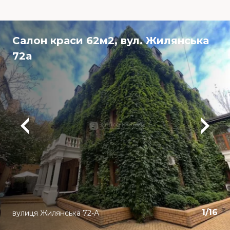
Салон краси 62м2, вул. Жилянська
72а
1
/
16
вулиця Жилянська 72-А