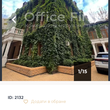
1
/
15
ID: 2132
Додати в обране