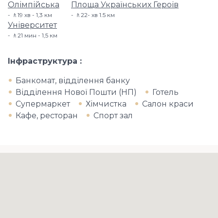
Олімпійська
Площа Українських Героїв
🚶19 хв - 1,3 км
🚶22- хв​ 1.5 км
Університет
🚶21 мин - 1,5 км
Інфраструктура
Банкомат, відділення банку
Відділення Нової Пошти (НП)
Готель
Супермаркет
Хімчистка
Салон краси
Кафе, ресторан
Спорт зал