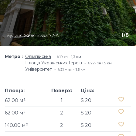
1
/
8
вулиця Жилянська 72-А
Метро
Олімпійська
🚶19 хв - 1,3 км
Площа Українських Героїв
🚶22- хв​ 1.5 км
Університет
🚶21 мин - 1,5 км
Площа:
Поверх:
Ціна:
62.00 м²
1
$ 20
62.00 м²
2
$ 20
140.00 м²
2
$ 20