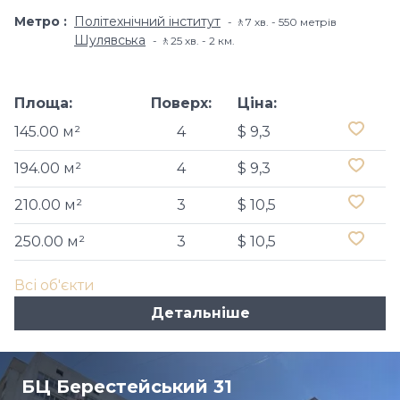
Метро
Політехнічний інститут
🚶7 хв. - 550 метрів
Шулявська
🚶25 хв. - 2 км.
Площа:
Поверх:
Ціна:
145.00 м²
4
$ 9,3
194.00 м²
4
$ 9,3
210.00 м²
3
$ 10,5
250.00 м²
3
$ 10,5
Всі об'єкти
Детальніше
БЦ Берестейський 31