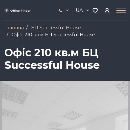
Skip
33
to
UA
444
main
17
content
Головна
БЦ Successful House
Офіс 210 кв.м БЦ Successful House
Офіс 210 кв.м БЦ
Successful House
Зображення