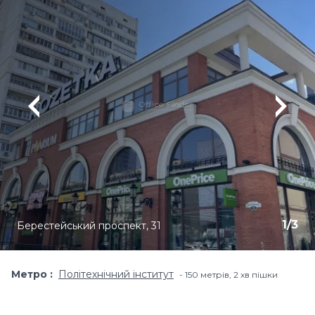
1
/
3
Берестейський проспект, 31
Метро
Політехнічний інститут
150 метрів, 2 хв пішки