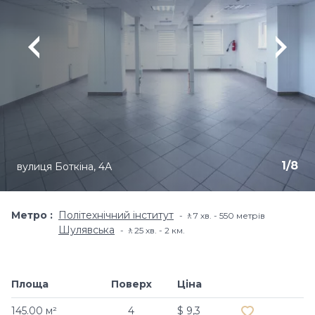
1
/
8
вулиця Боткіна, 4А
Метро
Політехнічний інститут
🚶7 хв. - 550 метрів
Шулявська
🚶25 хв. - 2 км.
Площа
Поверх
Ціна
Додати в обр
145.00 м²
4
$ 9,3