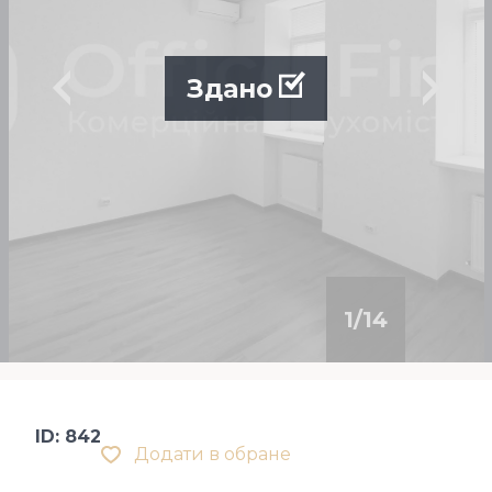
Здано
1
/
14
ID: 842
Додати в обране