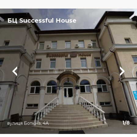
БЦ Successful House
1
/
8
вулиця Боткіна, 4А