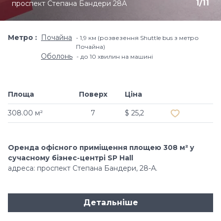
1
/
11
проспект Степана Бандери 28А
Метро
Почайна
1,9 км (розвезення Shuttle bus з метро
Почайна)
Оболонь
до 10 хвилин на машині
Площа
Поверх
Ціна
Додати в об
308.00 м²
7
$ 25,2
Оренда офісного приміщення площею 308 м² у
сучасному бізнес-центрі SP Hall
адреса: проспект Степана Бандери, 28-А.
Детальніше