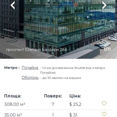
1
/
11
проспект Степана Бандери 28А
Метро
Почайна
1,9 км (розвезення Shuttle bus з метро
Почайна)
Оболонь
до 10 хвилин на машині
Площа:
Поверх:
Ціна:
308.00 м²
7
$ 25,2
35.00 м²
1
$ 31