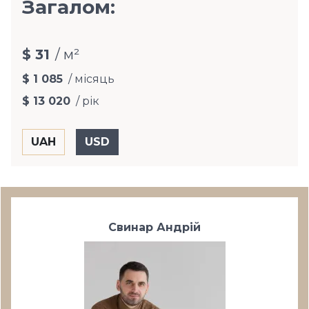
Загалом:
$ 31
/ м²
$ 1 085
/ місяць
$ 13 020
/ рік
Свинар Андрій