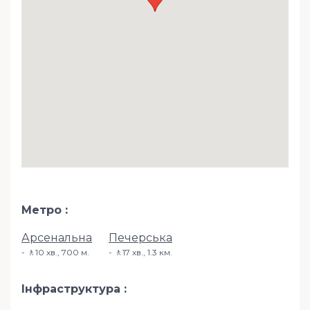
Метро
Арсенальна
Печерська
🚶10 хв​., 700 м.
🚶17 хв​., 1.3 км.
Інфраструктура