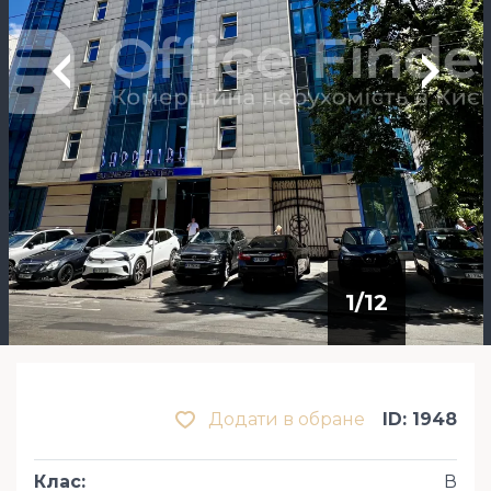
1
/
12
Додати в обране
ID: 1948
Клас
:
В