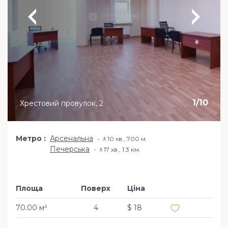
1
/
10
Хрестовий провулок, 2
Метро
Арсенальна
🚶10 хв​., 700 м.
Печерська
🚶17 хв​., 1.3 км.
Площа
Поверх
Ціна
Додати в обра
70.00 м²
4
$ 18