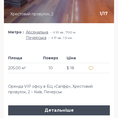
1
/
17
Хрестовий провулок, 2
Метро
Арсенальна
🚶10 хв​., 700 м.
Печерська
🚶17 хв​., 1.3 км.
Площа
Поверх
Ціна
Додати в обр
205.00 м²
10
$ 18
Оренда VIP офісу в БЦ «Сапфір», Хрестовий
провулок, 2 – Київ, Печерськ
Детальніше