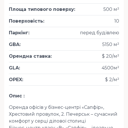
Площа типового поверху
:
500 м²
Поверховість
:
10
Паркінг
:
перед будівлею
GBA
:
5150 м²
Орендна ставка
:
$ 20/м²
GLA
:
4500м²
OPEX
:
$ 2/м²
Опис
Оренда офісів у бізнес-центрі «Сапфір»,
Хрестовий провулок, 2. Печерськ – сучасний
комфорт у серці ділової столиці
Бізнес-центр класу «В» «Сапфір» – ідеальне