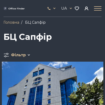
Skip
33
to
UA
444
main
17
content
Головна
БЦ Сапфір
БЦ Сапфір
Фільтр
Зображення