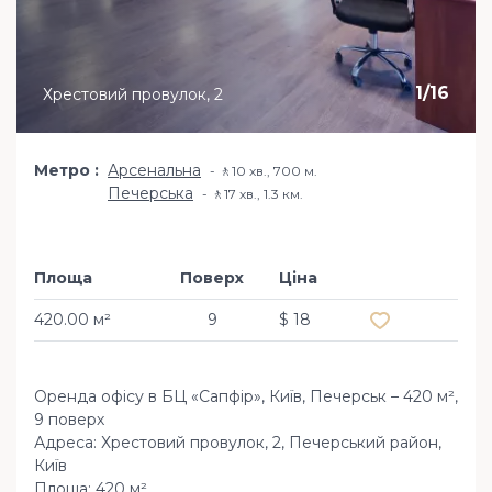
1
/
16
Хрестовий провулок, 2
Метро
Арсенальна
🚶10 хв​., 700 м.
Печерська
🚶17 хв​., 1.3 км.
Площа
Поверх
Ціна
Додати в обр
420.00 м²
9
$ 18
Оренда офісу в БЦ «Сапфір», Київ, Печерськ – 420 м²,
9 поверх
Адреса: Хрестовий провулок, 2, Печерський район,
Київ
Площа: 420 м²