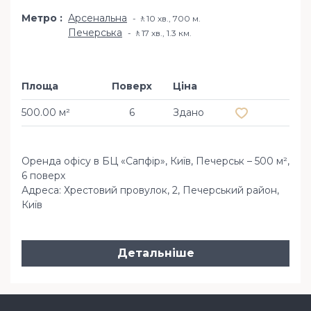
Метро
Арсенальна
🚶10 хв​., 700 м.
Печерська
🚶17 хв​., 1.3 км.
Площа
Поверх
Ціна
Додати в обр
500.00 м²
6
Здано
Оренда офісу в БЦ «Сапфір», Київ, Печерськ – 500 м²,
6 поверх
Адреса: Хрестовий провулок, 2, Печерський район,
Київ
Детальніше