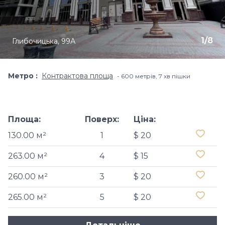
1
/
8
Глибочицька, 99А
Метро
Контрактова площа
600 метрів, 7 хв пішки
Площа:
Поверх:
Ціна:
130.00 м²
1
$ 20
263.00 м²
4
$ 15
260.00 м²
3
$ 20
265.00 м²
5
$ 20