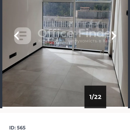
1
/
22
ID: 565