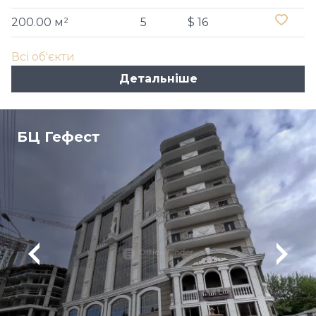
200.00 м²
5
$ 16
Всі об'єкти
Детальніше
БЦ Гефест