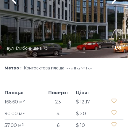
1
/
8
вул. Глибочицька 73
Метро
Контрактова площа
-🚶11 хв 〰️ 1 км
Площа:
Поверх:
Ціна:
166.60 м²
23
$ 12,17
90.00 м²
4
$ 20
57.00 м²
6
$ 10