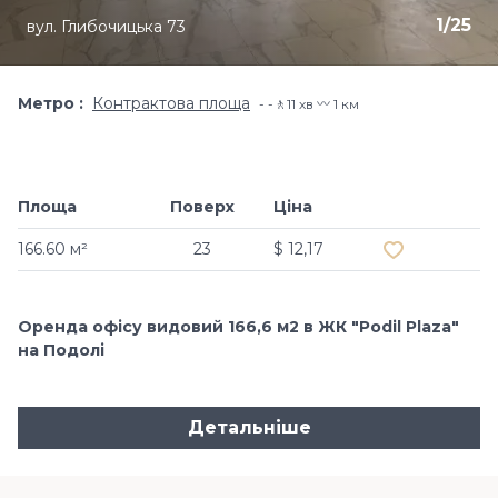
1
/
25
вул. Глибочицька 73
Метро
Контрактова площа
-🚶11 хв 〰️ 1 км
Площа
Поверх
Ціна
Додати в об
166.60 м²
23
$ 12,17
Оренда офісу видовий 166,6 м2 в ЖК "Podil Plaza"
на Подолі
Детальніше