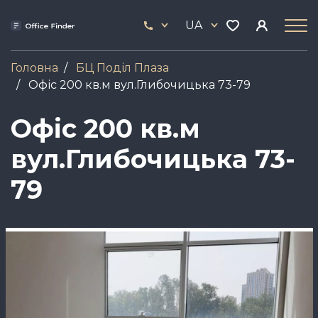
Skip
33
to
UA
444
main
17
content
Головна
БЦ Поділ Плаза
Офіс 200 кв.м вул.Глибочицька 73-79
Офіс 200 кв.м
вул.Глибочицька 73-
79
Зображення