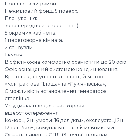
Подільський район.
Нежитловий фонд, 5 поверх.
Планування:
зона передпокою (ресепшн).
5 окремих кабінетів.
1 переговорна кімната.
2 санвузли.
1 кухня.
В офісі можна комфортно розмістити до 20 осіб
Офіс оснащений системою кондиціювання.
Крокова доступність до станцій метро
«Контрактова Площа» та «Лук'янівська»;
Є можливість встановлення генератора,
старлінка.
У будинку цілодобова охорона,
відеоспостереження.
Комерційні умови: 16 дол./кв.м, експлуатаційні –
12 грн./кв.м, комунальні – за лічильниками.
Орендодавець - СПД (3 група), податки