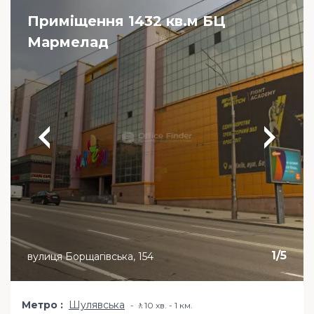
Приміщення 1432 кв.м БЦ
Мармелад
1
/
5
вулиця Борщагівська, 154
Метро
Шулявська
🚶10 хв. - 1 км.