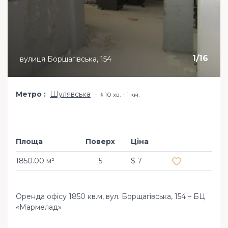
1
/
16
вулиця Борщагівська, 154
Метро
Шулявська
🚶10 хв. - 1 км.
Площа
Поверх
Ціна
Додати в обр
1850.00 м²
5
$ 7
Оренда офісу 1850 кв.м, вул. Борщагівська, 154 – БЦ
«Мармелад»