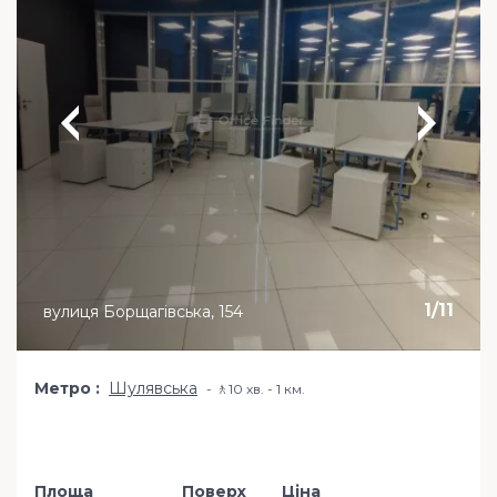
1
/
11
вулиця Борщагівська, 154
Метро
Шулявська
🚶10 хв. - 1 км.
Площа
Поверх
Ціна
Додати в обр