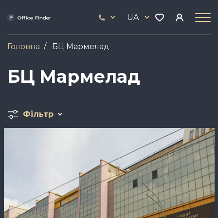
Skip
33
to
UA
444
main
17
content
Головна
БЦ Мармелад
БЦ Мармелад
Фільтр
Зображення