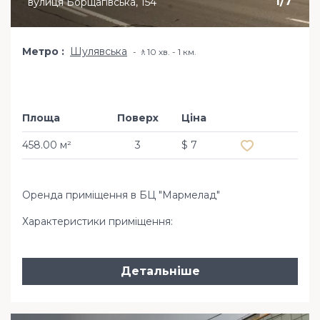
1
/
7
вулиця Борщагівська, 154
Метро
Шулявська
🚶10 хв. - 1 км.
Площа
Поверх
Ціна
Додати в обр
458.00 м²
3
$ 7
Оренда приміщення в БЦ "Мармелад"
Характеристики приміщення:
Детальніше