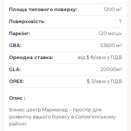
Площа типового поверху
:
1200 м²
Поверховість
:
7
Паркінг
:
120 місць
GBA
:
33600 м²
Орендна ставка
:
від $ 8/кв.м з ПДВ
GLA
:
20000м²
OPEX
:
$ 3/кв.м з ПДВ
Опис
Бізнес центр Мармелад – простір для
розвитку вашого бізнесу в Солом'янському
районі.