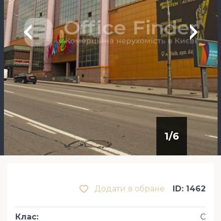
1
/
6
Додати в обране
ID: 1462
Клас
:
С