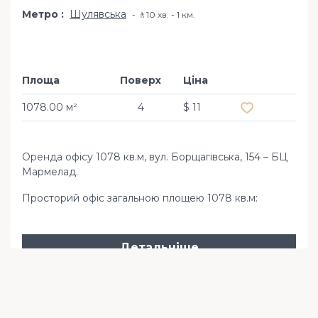
Метро
Шулявська
🚶10 хв. - 1 км.
Площа
Поверх
Ціна
Додати в обр
1078.00 м²
4
$ 11
Оренда офісу 1078 кв.м, вул. Борщагівська, 154 – БЦ
Мармелад.
Просторий офіс загальною площею 1078 кв.м:
Детальніше
677 кв.м оренда офісу БЦ