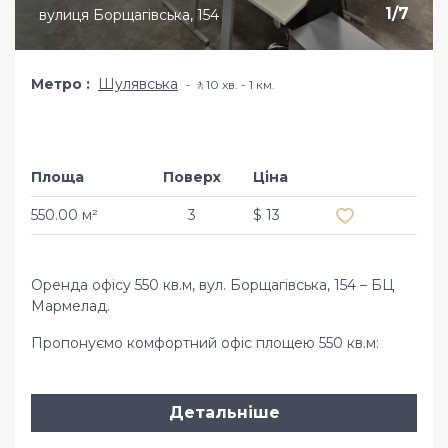
1
/
7
вулиця Борщагівська, 154
Метро
Шулявська
🚶10 хв. - 1 км.
Площа
Поверх
Ціна
Додати в обр
550.00 м²
3
$ 13
Оренда офісу 550 кв.м, вул. Борщагівська, 154 – БЦ
Мармелад.
Пропонуємо комфортний офіс площею 550 кв.м:
Детальніше