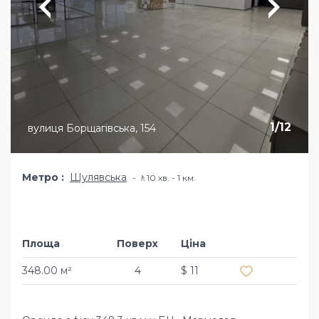
1
/
12
вулиця Борщагівська, 154
Метро
Шулявська
🚶10 хв. - 1 км.
Площа
Поверх
Ціна
Додати в обр
348.00 м²
4
$ 11