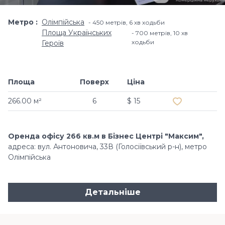
Метро
Олімпійська
450 метрів, 6 хв ходьби
Площа Українських
700 метрів, 10 хв
ходьби
Героїв
Площа
Поверх
Ціна
Додати в обр
266.00 м²
6
$ 15
Оренда офісу 266 кв.м в Бізнес Центрі "Максим",
адреса: вул. Антоновича, 33В (Голосіївський р-н), метро
Олімпійська
Детальніше