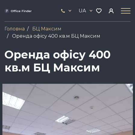
Skip
33
to
UA
444
main
17
content
Головна
БЦ Максим
Оренда офісу 400 кв.м БЦ Максим
Оренда офісу 400
кв.м БЦ Максим
Зображення