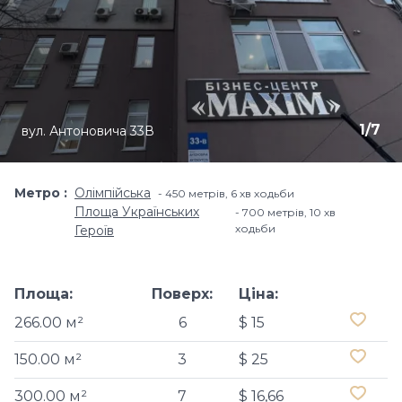
1
/
7
вул. Антоновича 33В
Метро
Олімпійська
450 метрів, 6 хв ходьби
Площа Українських
700 метрів, 10 хв
ходьби
Героїв
Площа:
Поверх:
Ціна:
266.00 м²
6
$ 15
150.00 м²
3
$ 25
300.00 м²
7
$ 16,66