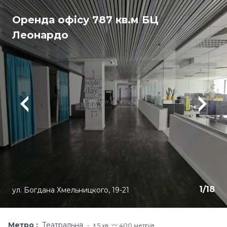
Оренда офісу 787 кв.м БЦ
Леонардо
1
/
18
ул. Богдана Хмельницкого, 19-21
Метро
Театральна
🚶5 хв. 〰️ 400 метрів