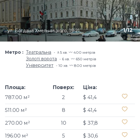
1
/
12
ул. Богдана Хмельницкого, 19-21
Метро
Театральна
🚶5 хв. 〰️ 400 метрів
Золоті ворота
6 хв. 〰️ 650 метрів
Університет
10 хв. 〰️ 800 метрів
Площа:
Поверх:
Ціна:
787.00 м²
2
$ 41,4
511.00 м²
8
$ 41,4
270.00 м²
10
$ 37,8
196.00 м²
5
$ 30,6