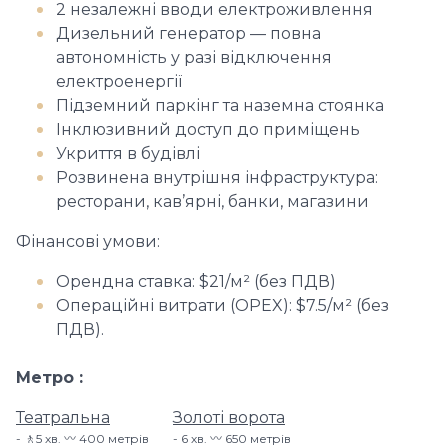
2 незалежні вводи електроживлення
Дизельний генератор — повна
автономність у разі відключення
електроенергії
Підземний паркінг та наземна стоянка
Інклюзивний доступ до приміщень
Укриття в будівлі
Розвинена внутрішня інфраструктура:
ресторани, кав’ярні, банки, магазини
Фінансові умови:
Орендна ставка: $21/м² (без ПДВ)
Операційні витрати (OPEX): $7.5/м² (без
ПДВ).
Метро
Театральна
Золоті ворота
🚶5 хв. 〰️ 400 метрів
6 хв. 〰️ 650 метрів