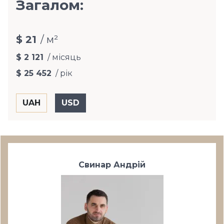
Загалом:
$ 21
/ м²
$ 2 121
/ місяць
$ 25 452
/ рік
Свинар Андрій