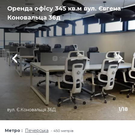
Оренда офісу 345 кв.м вул. Євгена
Коновальца 36д
1
/
18
вул. Є.Коновальця 36Д
Метро
Печерська
450 метрів