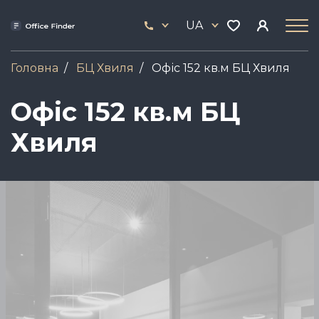
Skip
33
to
UA
444
main
17
content
Головна
БЦ Хвиля
Офіс 152 кв.м БЦ Хвиля
Офіс 152 кв.м БЦ
Хвиля
Зображення