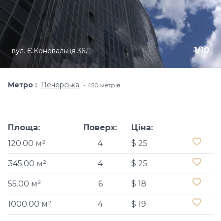
1
/
10
вул. Є.Коновальця 36Д
Метро
Печерська
450 метрів
Площа:
Поверх:
Ціна:
120.00 м²
4
$ 25
345.00 м²
4
$ 25
55.00 м²
6
$ 18
1000.00 м²
4
$ 19