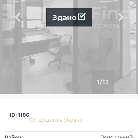
Здано
1
/
12
ID: 1186
Додати в обране
Район
:
Печерський