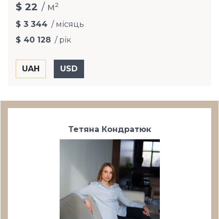
$ 22
/ м²
$ 3 344
/ місяць
$ 40 128
/ рік
Тетяна Кондратюк