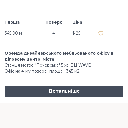
Площа
Поверх
Ціна
Додати в обр
345.00 м²
4
$ 25
Оренда дизайнерського мебльованого офісу в
діловому центрі міста.
Станція метро "Печерська" 5 хв. БЦ WAVE.
Офіс на 4-му поверсі, площа - 345 м2.
Детальніше