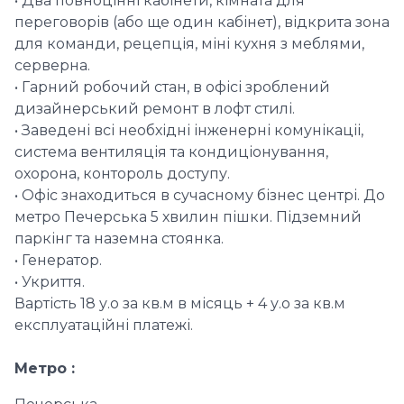
• Два повноцінні кабінети, кімната для
переговорів (або ще один кабінет), відкрита зона
для команди, рецепція, міні кухня з меблями,
серверна.
• Гарний робочий стан, в офісі зроблений
дизайнерський ремонт в лофт стилі.
• Заведені всі необхідні інженерні комунікаціі,
система вентиляція та кондиціонування,
охорона, контороль доступу.
• Офіс знаходиться в сучасному бізнес центрі. До
метро Печерська 5 хвилин пішки. Підземний
паркінг та наземна стоянка.
• Генератор.
• Укриття.
Вартість 18 у.о за кв.м в місяць + 4 у.о за кв.м
експлуатаційні платежі.
Метро