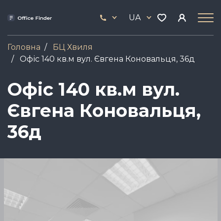
Skip
33
to
UA
444
main
17
content
Головна
БЦ Хвиля
Офіс 140 кв.м вул. Євгена Коновальця, 36д
Офіс 140 кв.м вул.
Євгена Коновальця,
36д
Зображення