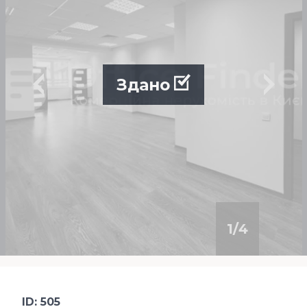
Здано
1
/
4
ID: 505