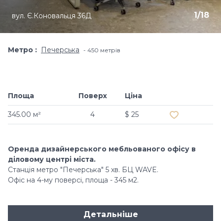
1
/
18
вул. Є.Коновальця 36Д
Метро
Печерська
450 метрів
Площа
Поверх
Ціна
Додати в обр
345.00 м²
4
$ 25
Оренда дизайнерського мебльованого офісу в
діловому центрі міста.
Станція метро "Печерська" 5 хв. БЦ WAVE.
Офіс на 4-му поверсі, площа - 345 м2.
Детальніше