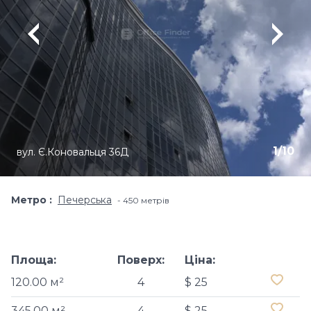
1
/
10
вул. Є.Коновальця 36Д
Метро
Печерська
450 метрів
Площа:
Поверх:
Ціна:
120.00 м²
4
$ 25
345.00 м²
4
$ 25