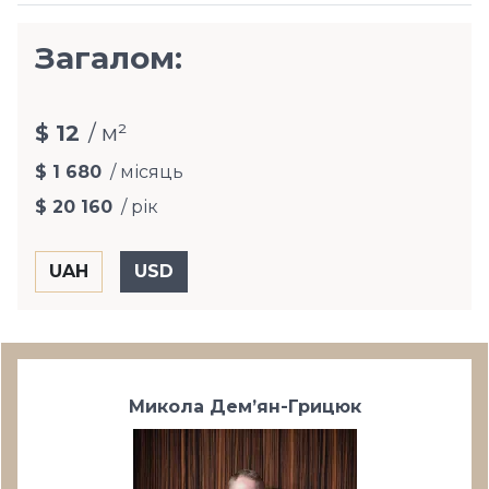
Загалом:
$ 12
/ м²
$ 1 680
/ місяць
$ 20 160
/ рік
Микола Дем’ян-Грицюк