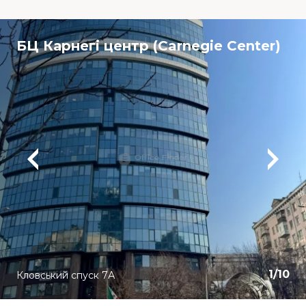
БЦ Карнегі центр (Carnegie Center)
1
/
10
Кловський спуск 7А