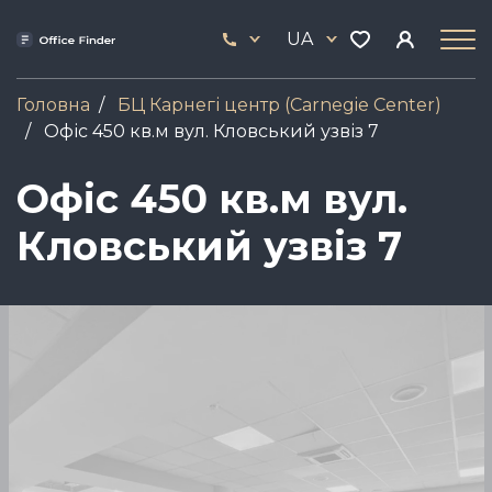
Skip
33
to
UA
444
main
17
content
Головна
БЦ Карнегі центр (Carnegie Center)
Офіс 450 кв.м вул. Кловський узвіз 7
Офіс 450 кв.м вул.
Кловський узвіз 7
Зображення