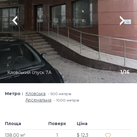
1
/
16
Кловський спуск 7А
Метро
Кловська
500 метрів
Арсенальна
1000 метрів
Площа
Поверх
Ціна
Додати в об
138.00 м²
1
$ 12,3