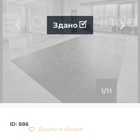
Здано
1
/
11
ID: 886
Додати в обране