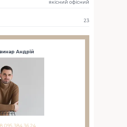
якісний офісний
23
винар Андрій
8 095 384 36 24