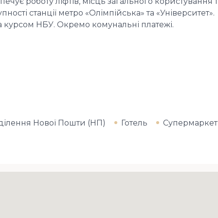
ечує роботу ліфтів, місць загального користування 
ності станції метро «Олімпійська» та «Університет».
за курсом НБУ. Окремо комунальні платежі.
ділення Нової Пошти (НП)
Готель
Супермаркет