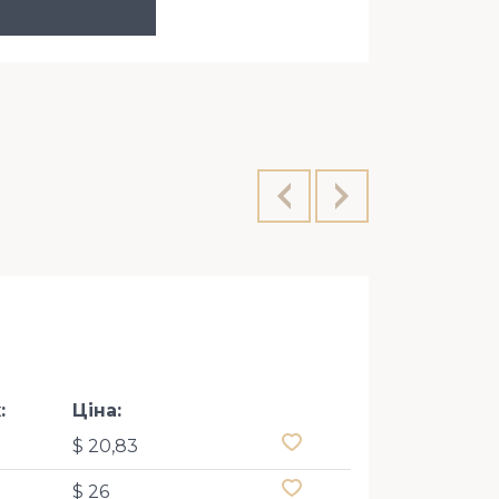
:
Ціна:
$ 20,83
$ 26