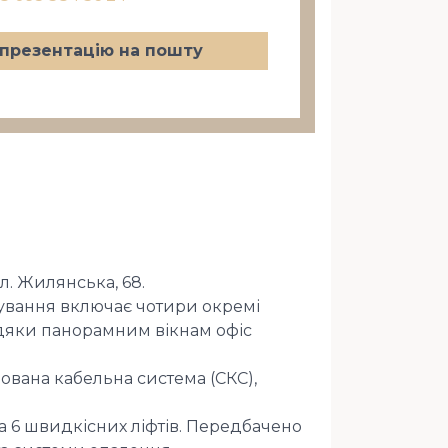
презентацію на пошту
л. Жилянська, 68.
нування включає чотири окремі
авдяки панорамним вікнам офіс
вана кабельна система (СКС),
а 6 швидкісних ліфтів. Передбачено