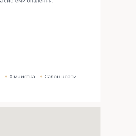
та системи опалення.
Хімчистка
Салон краси