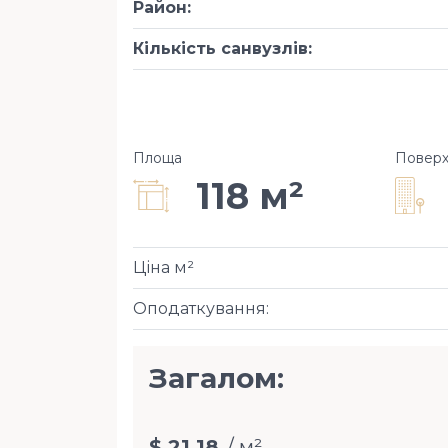
Район
:
Кількість санвузлів
:
Площа
Повер
118 м²
Ціна м²
Оподаткування
:
Загалом:
$ 21,18
/ м²