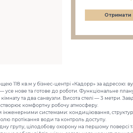
Отримати 
ею 118 кв.м у бізнес-центрі «Кадорр» за адресою: ву
— усе нове та готове до роботи. Функціональне пла
 кімнату та два санвузли. Висота стелі — 3 метри. З
створює комфортну робочу атмосферу.
 інженерними системами: кондиціювання, структуро
олю протікання води та контроль доступу.
дну групу, цілодобову охорону на першому поверсі т