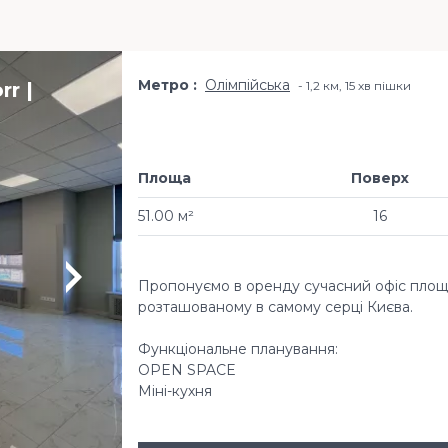
Метро
Олімпійська
r |
1,2 км, 15 хв пішки
Площа
Поверх
51.00 м²
16
Пропонуємо в оренду сучасний офіс площею
розташованому в самому серці Києва.
Функціональне планування:
OPEN SPACE
Міні-кухня