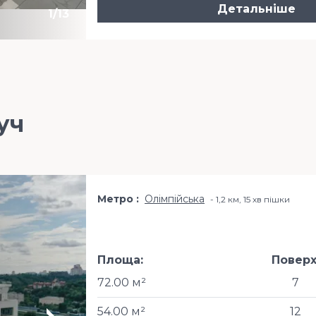
Детальніше
1
/
13
уч
Метро
Олімпійська
1,2 км, 15 хв пішки
Площа:
Поверх
72.00 м²
7
54.00 м²
12