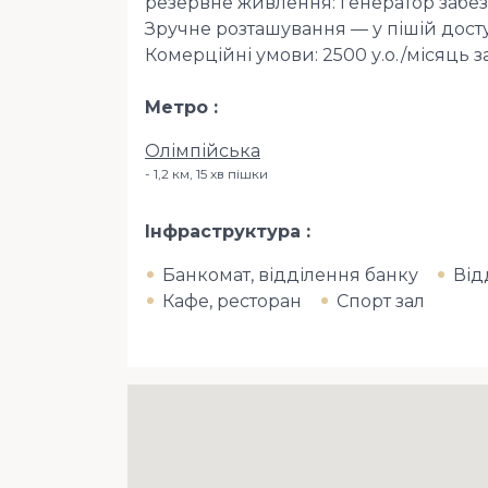
резервне живлення: генератор забезп
Зручне розташування — у пішій доступ
Комерційні умови: 2500 у.о./місяць 
Метро
Олімпійська
1,2 км, 15 хв пішки
Інфраструктура
Банкомат, відділення банку
Від
Кафе, ресторан
Спорт зал