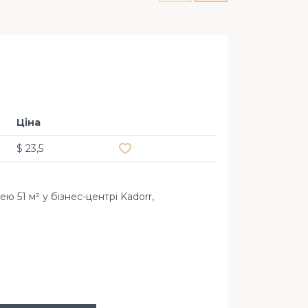
Офіс 5
Ціна
Додати в обране
$ 23,5
 51 м² у бізнес-центрі Kadorr,
вул. Жилян