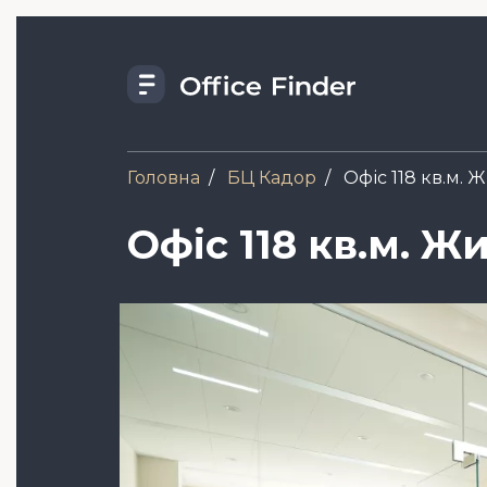
Skip
to
main
content
Головна
БЦ Кадор
Офіс 118 кв.м. 
Офіс 118 кв.м. Ж
Зображення