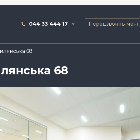
044 33 444 17
Передзвоніть мені
Жилянська 68
илянська 68