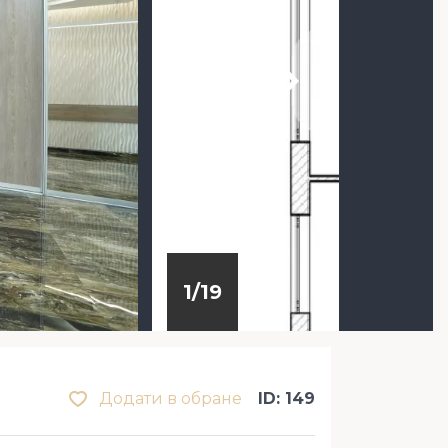
1
/
19
Додати в обране
ID: 149