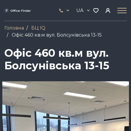
Skip
33
to
UA
444
main
17
content
Головна
БЦ IQ
Офіс 460 кв.м вул. Болсунівська 13-15
Офіс 460 кв.м вул.
Болсунівська 13-15
Зображення