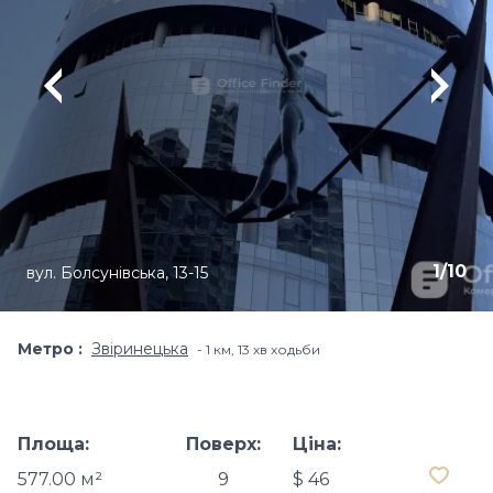
1
/
10
вул. Болсунівська, 13-15
Метро
Звіринецька
1 км, 13 хв ходьби
Площа:
Поверх:
Ціна:
577.00 м²
9
$ 46