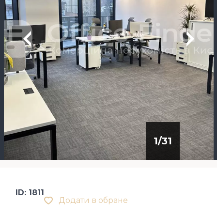
1
/
31
ID: 1811
Додати в обране