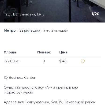
1
/
20
вул. Болсунівська, 13-15
Метро
Звіринецька
1 км, 13 хв ходьби
Площа
Поверх
Ціна
Додати в обр
577.00 м²
9
$ 46
IQ Business Center
Сучасний простір класу «А+» з преміальною
інфраструктурою
Адреса: вул. Болсуновська, буд. 15, Печерський район