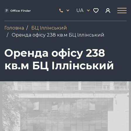
Skip
33
to
UA
444
main
17
content
Головна
БЦ Іллінський
Оренда офісу 238 кв.м БЦ Іллінський
Оренда офісу 238
кв.м БЦ Іллінський
Зображення