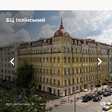
БЦ Іллінський
1
/
8
вул. Іллінська, 8