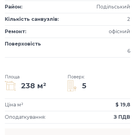
Район
:
Подільський
Кількість санвузлів
:
2
Ремонт
:
офісний
Поверховість
6
Площа
Поверх
:
5
238 м²
Ціна м²
$ 19,8
Оподаткування
:
З ПДВ