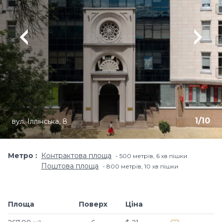
1
/
10
вул. Іллінська, 8
Метро
Контрактова площа
500 метрів, 6 хв пішки
Поштова площа
800 метрів, 10 хв пішки
Площа
Поверх
Ціна
Додати в обр