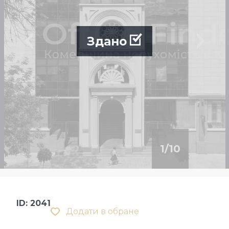
Здано
1
/
10
ID: 2041
Додати в обране