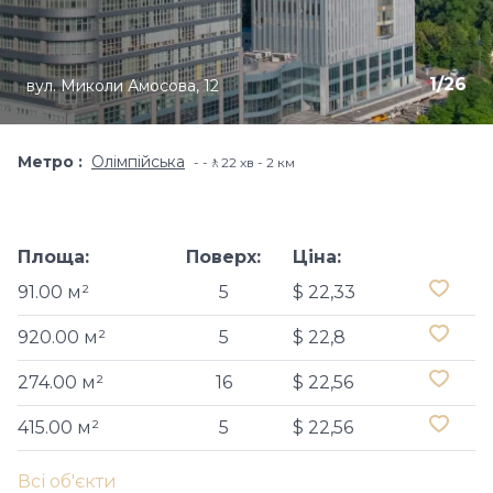
1
/
26
вул. Миколи Амосова, 12
Метро
Олімпійська
-🚶22 хв - 2 км
Площа:
Поверх:
Ціна:
91.00 м²
5
$ 22,33
920.00 м²
5
$ 22,8
274.00 м²
16
$ 22,56
415.00 м²
5
$ 22,56
Всі об'єкти