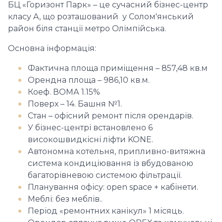
БЦ «Горизонт Парк» – це сучасний бізнес-центр
класу A, що розташований у Солом'янський
район біля станції метро Олімпійська.
Основна інформація:
Фактична площа приміщення – 857,48 кв.м
Орендна площа – 986,10 кв.м.
Коеф. ВОМА 1.15%
Поверх – 14. Башня №1.
Стан – офісний ремонт після орендарів.
У бізнес-центрі встановлено 6
високошвидкісні ліфти KONE.
Автономна котельня, припливно-витяжна
система кондиціювання із вбудованою
багаторівневою системою фільтрації.
Планування офісу: оpen space + кабінети.
Меблі: без меблів..
Період «ремонтних канікул» 1 місяць.