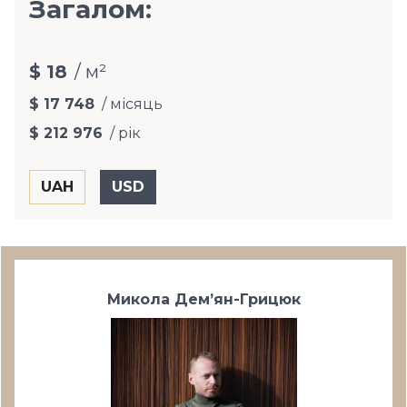
Загалом:
$ 18
/ м²
$ 17 748
/ місяць
$ 212 976
/ рік
Микола Дем’ян-Грицюк