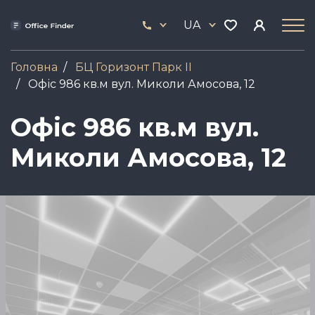
Skip
33
to
UA
444
main
17
content
Головна
БЦ Горизонт Парк ІІ
Офіс 986 кв.м вул. Миколи Амосова, 12
Офіс 986 кв.м вул.
Миколи Амосова, 12
Зображення