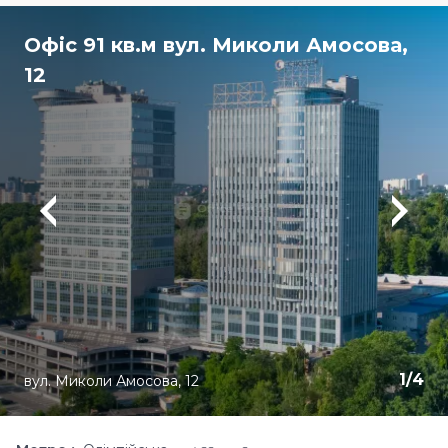
Офіс 91 кв.м вул. Миколи Амосова,
12
1
/
4
вул. Миколи Амосова, 12