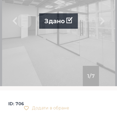
Здано
1
/
7
ID: 706
Додати в обране