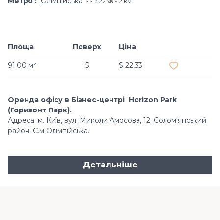
Метро
Олімпійська
-🚶22 хв - 2 км
Площа
Поверх
Ціна
Додати в об
91.00 м²
5
$ 22,33
Оренда офісу в Бізнес-центрі Horizon Park
(Горизонт Парк).
Адреса: м. Київ, вул. Миколи Амосова, 12. Солом'янський
район. С.м Олімпійська.
Детальніше