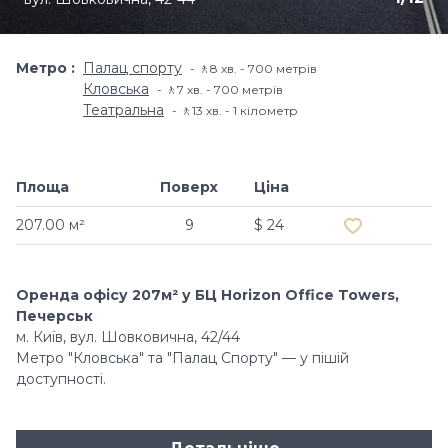
Метро
Палац спорту
🚶8 хв. - 700 метрів
Кловська
🚶7 хв. - 700 метрів
Театральна
🚶13 хв. - 1 кілометр
Площа
Поверх
Ціна
Додати в об
207.00 м²
9
$ 24
Оренда офісу 207м² у БЦ Horizon Office Towers,
Печерськ
м. Київ, вул. Шовковична, 42/44
Метро "Кловська" та "Палац Спорту" — у пішій
доступності.