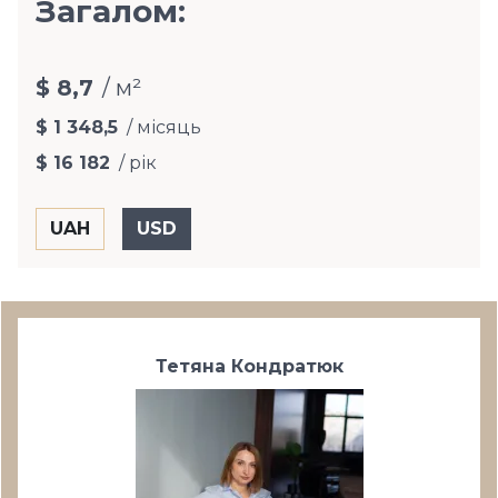
Загалом:
$ 8,7
/ м²
$ 1 348,5
/ місяць
$ 16 182
/ рік
Тетяна Кондратюк