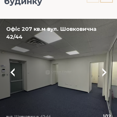
будинку
Офіс 207 кв.м вул. Шовковична
42/44
1
/
12
вул. Шовковична, 42-44