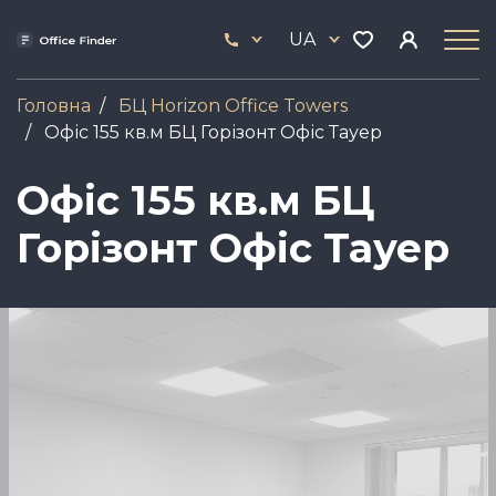
Skip
33
to
UA
444
main
17
content
Головна
БЦ Horizon Office Towers
Офіс 155 кв.м БЦ Горізонт Офіс Тауер
Офіс 155 кв.м БЦ
Горізонт Офіс Тауер
Зображення