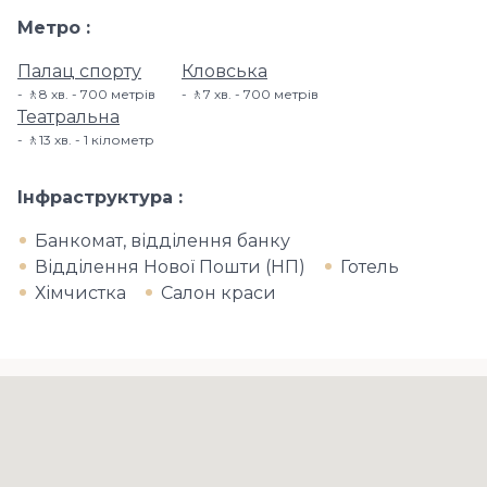
Метро
Палац спорту
Кловська
🚶8 хв. - 700 метрів
🚶7 хв. - 700 метрів
Театральна
🚶13 хв. - 1 кілометр
Інфраструктура
Банкомат, відділення банку
Відділення Нової Пошти (НП)
Готель
Хімчистка
Салон краси