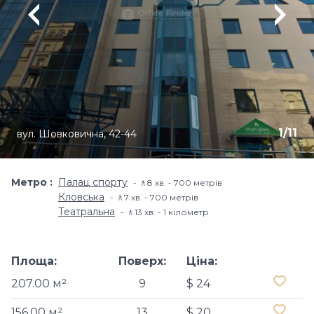
1
/
11
вул. Шовковична, 42-44
Метро
Палац спорту
🚶8 хв. - 700 метрів
Кловська
🚶7 хв. - 700 метрів
Театральна
🚶13 хв. - 1 кілометр
Площа:
Поверх:
Ціна:
207.00 м²
9
$ 24
156.00 м²
13
$ 20