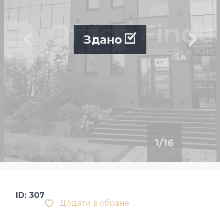
Здано
1
/
16
ID: 307
Додати в обране