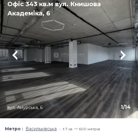
Офіс 343 кв.м вул. Книшова
Академіка, 6
1
/
14
вул. Амурська, 6
Метро
Васильківська
🚶7 хв​. 〰️ 600 метрів