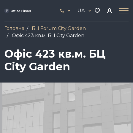
Skip
33
to
UA
444
main
17
content
Головна
БЦ Forum City Garden
Офіс 423 кв.м. БЦ City Garden
Офіс 423 кв.м. БЦ
City Garden
Зображення