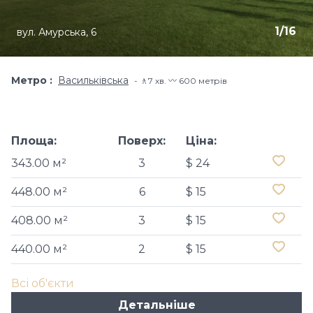
1
/
16
вул. Амурська, 6
Метро
Васильківська
🚶7 хв​. 〰️ 600 метрів
Площа:
Поверх:
Ціна:
343.00 м²
3
$ 24
448.00 м²
6
$ 15
408.00 м²
3
$ 15
440.00 м²
2
$ 15
Всі об'єкти
Детальніше