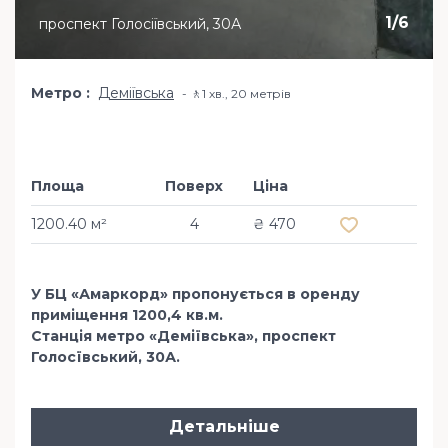
1
/
6
проспект Голосіївський, 30А
Метро
Деміївська
🚶1 хв​., 20 метрів
Площа
Поверх
Ціна
Додати в обр
1200.40 м²
4
₴ 470
У БЦ «Амаркорд» пропонується в оренду
приміщення 1200,4 кв.м.
Станція метро «Деміївська», проспект
Голосївський, 30А.
Детальніше