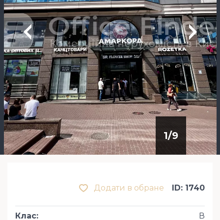
1
/
9
Додати в обране
ID: 1740
Клас
:
В