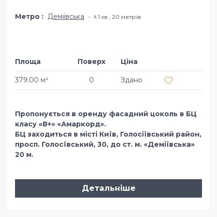
Метро
Деміївська
🚶1 хв​., 20 метрів
Площа
Поверх
Ціна
Додати в обр
379.00 м²
0
Здано
Пропонується в оренду фасадний цоколь в БЦ
класу «В+» «Амаркорд».
БЦ заходиться в місті Київ, Голосіївський район,
просп. Голосївський, 30, до ст. м. «Деміївська»
20 м.
Детальніше