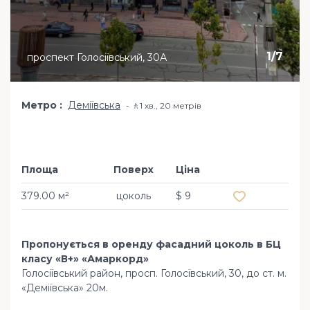
1
/
7
проспект Голосіївський, 30А
Метро
Деміївська
🚶1 хв​., 20 метрів
Площа
Поверх
Ціна
Додати в обр
379.00 м²
цоколь
$ 9
Пропонується в оренду фасадний цоколь в БЦ
класу «В+» «Амаркорд»
Голосіївський район, просп. Голосївський, 30, до ст. м.
«Деміївська» 20м.