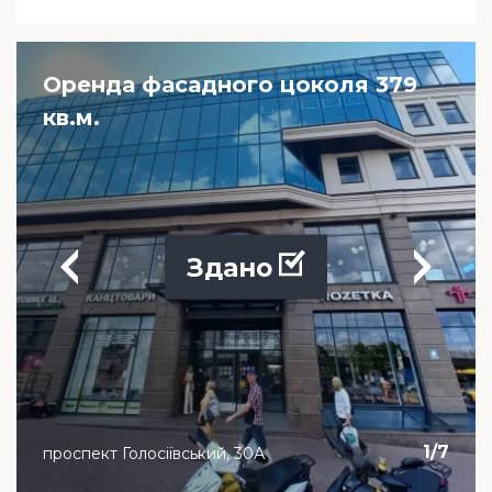
Оренда фасадного цоколя 379
кв.м.
Здано
1
/
7
проспект Голосіївський, 30А