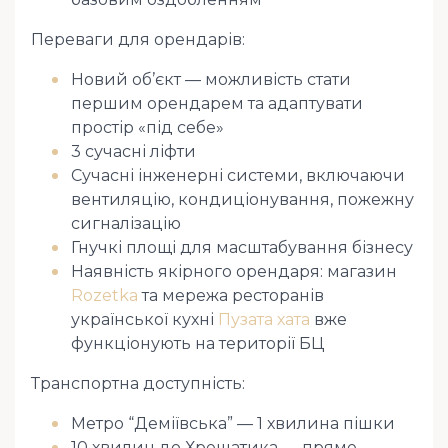
Переваги для орендарів:
Новий об’єкт — можливість стати
першим орендарем та адаптувати
простір «під себе»
3 сучасні ліфти
Сучасні інженерні системи, включаючи
вентиляцію, кондиціонування, пожежну
сигналізацію
Гнучкі площі для масштабування бізнесу
Наявність якірного орендаря: магазин
Rozetka
та мережа ресторанів
української кухні
Пузата хата
вже
функціонують на території БЦ
Транспортна доступність:
Метро “Деміївська” — 1 хвилина пішки
10 хвилин до Хрещатика — пряме