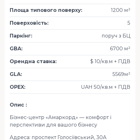
Площа типового поверху
:
1200 м²
Поверховість
:
5
Паркінг
:
поруч з БЦ
GBA
:
6700 м²
Орендна ставка
:
$ 10/кв.м + ПДВ
GLA
:
5569м²
OPEX
:
UAH 50/кв.м + ПДВ
Опис
Бізнес-центр «Амаркорд» — комфорт і
перспективи для вашого бізнесу
Адреса: проспект Голосіївський, 30А